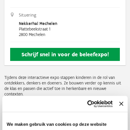
Situering
Nekkerhal Mechelen
Plattebeekstraat 1
2800
Mechelen
Schrijf snel in voor de beleefexpo!
Tijdens deze interactieve expo stappen kinderen in de rol van
ontdekkers, denkers en doeners. Ze bouwen verder op kennis uit
de klas en passen die actief toe in herkenbare en nieuwe
contexten.
Leerlingen experimenteren met technologieën en maken kennis
met innovatieve oplossingen voor maatschappelijke uitdagingen.
Ze leren hoe wetenschappelijke en technologische inzichten
werken en waarom ze belangrijk zijn.
We maken gebruik van cookies op deze website