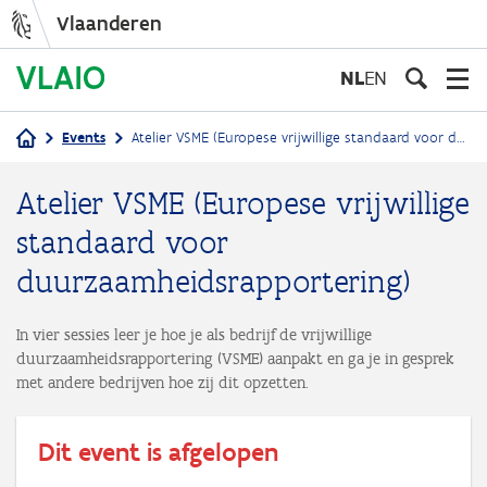
Vlaanderen
Overslaan
en
NL
EN
naar
de
Events
Atelier VSME (Europese vrijwillige standaard voor duurzaamheidsrapportering)
inhoud
Kruimelpad
gaan
Atelier VSME (Europese vrijwillige
standaard voor
duurzaamheidsrapportering)
In vier sessies leer je hoe je als bedrijf de vrijwillige
duurzaamheidsrapportering (VSME) aanpakt en ga je in gesprek
met andere bedrijven hoe zij dit opzetten.
Dit event is afgelopen