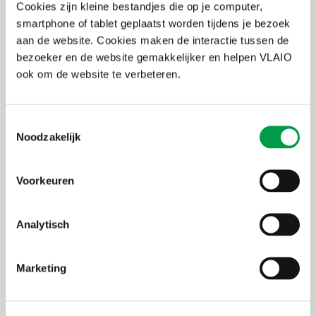
Cookies zijn kleine bestandjes die op je computer,
kwalitatieve DMA.
smartphone of tablet geplaatst worden tijdens je bezoek
aan de website. Cookies maken de interactie tussen de
Sessie 2
bezoeker en de website gemakkelijker en helpen VLAIO
ook om de website te verbeteren.
Behandeling van de ESG-topics in de VSME-basismodule
Toestemmingsselectie
Sessie 3
Noodzakelijk
Behandeling van de ESG-topics in de uitgebreide VSME-module
Voorkeuren
Sessie 4
Analytisch
Carbon Footprint – GHG protocol
Waar zitten de klimaat-hotspots in mijn waardeketen?
(kwalitatieve analyse)
Marketing
Hoe zet ik een klimaattransitieplan voor mijn onderneming op?
De vierde sessie is opgebouwd rond het klimaatthema, een
thema dat voor elke onderneming materieel is. De insteek is
hier niet een volledige carbon accounting maar wel een