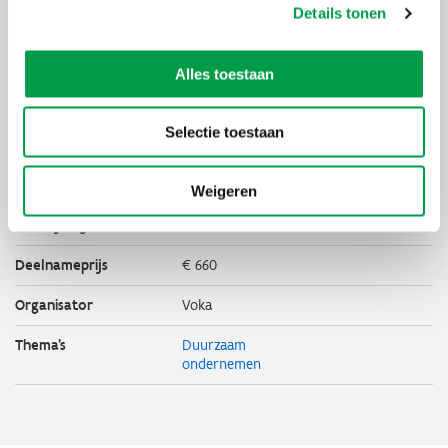
kwalitatieve analyse van de klimaat-hotspots van de
Details tonen
waardeketen van de onderneming (Scope 1, 2 en 3).
Alles toestaan
Begeleider
Wouter Demuynck
Selectie toestaan
Managing director en oprichter van GRUUND
Weigeren
Uiterste
15 oktober 2025
inschrijvingsdatum
Deelnameprijs
€ 660
Organisator
Voka
Thema's
Duurzaam
ondernemen