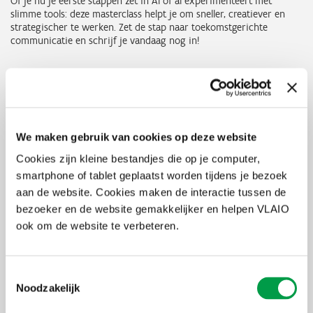
Of je nu je eerste stappen zet in AI of al experimenteert met
slimme tools: deze masterclass helpt je om sneller, creatiever en
strategischer te werken. Zet de stap naar toekomstgerichte
communicatie en schrijf je vandaag nog in!
Praktisch
Je registratie is pas geldig nadat je onze elektronische bevestiging
hebt ontvangen. Na registratie ontvang je een factuur voor
We maken gebruik van cookies op deze website
betaling inclusief 21% btw.
Cookies zijn kleine bestandjes die op je computer,
Let op!
Annuleringen die minder dan 5 dagen voor de start van
smartphone of tablet geplaatst worden tijdens je bezoek
dit evenement worden gemaakt, worden niet terugbetaald.
Je
kunt echter op elk moment iemand anders in jouw plaats sturen,
aan de website. Cookies maken de interactie tussen de
zonder kosten. Zorg er wel voor dat je ons op de hoogte brengt
bezoeker en de website gemakkelijker en helpen VLAIO
van de naamsverandering.
ook om de website te verbeteren.
industriepartnerschap
Toestemmingsselectie
Noodzakelijk
Dit event maakt deel uit van het
#industriepartnerschap
waarbinnen 13 Vlaamse partners, waaronder Centexbel, een