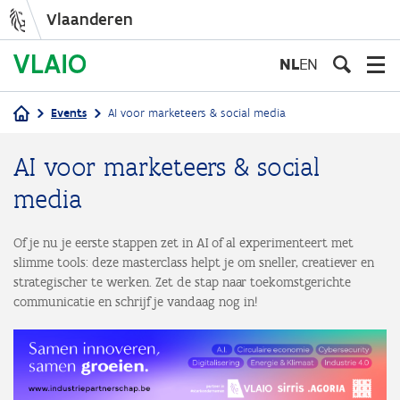
Vlaanderen
Overslaan
en
NL
EN
naar
de
Events
AI voor marketeers & social media
inhoud
Kruimelpad
gaan
AI voor marketeers & social
media
Of je nu je eerste stappen zet in AI of al experimenteert met
slimme tools: deze masterclass helpt je om sneller, creatiever en
strategischer te werken. Zet de stap naar toekomstgerichte
communicatie en schrijf je vandaag nog in!