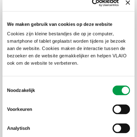
van het creëren van een GPT. We demonstreren hoe je met
eenvoudige instructies en kennisinput uw eigen GPT-variant kunt
ontwikkelen. Deze sessie is interactief en geeft je de kans om te
experimenteren met het bouwen van een prototype GPT voor je
We maken gebruik van cookies op deze website
bedrijf.
Cookies zijn kleine bestandjes die op je computer,
smartphone of tablet geplaatst worden tijdens je bezoek
Sessie 3: Implementeren
aan de website. Cookies maken de interactie tussen de
bezoeker en de website gemakkelijker en helpen VLAIO
De laatste sessie richt zich op de implementatie van uw op maat
gemaakte GPT binnen jouw organisatie. We bespreken strategieën
ook om de website te verbeteren.
voor integratie, het meten van effectiviteit en het doorvoeren van
verbeteringen. Je krijgt praktische tips en advies om jouw GPT
naadloos in te zetten voor bedrijfsdoeleinden.
Toestemmingsselectie
Noodzakelijk
Individuele intake
Voorkeuren
Er wordt een korte individuele analyse gemaakt om de
noden/uitdagingen in kaart te brengen.
Analytisch
Outcome