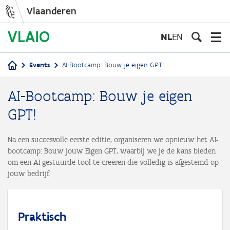
Vlaanderen
Overslaan
en
NL
EN
naar
de
Events
AI-Bootcamp: Bouw je eigen GPT!
inhoud
Kruimelpad
gaan
AI-Bootcamp: Bouw je eigen
GPT!
Na een succesvolle eerste editie, organiseren we opnieuw het AI-
bootcamp: Bouw jouw Eigen GPT, waarbij we je de kans bieden
om een AI-gestuurde tool te creëren die volledig is afgestemd op
jouw bedrijf.
Praktisch