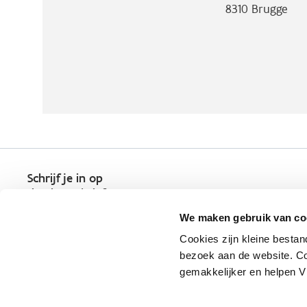
8310
Brugge
Schrijf je in op
de nieuwsbrief
Kies welk nieuws je wil
We maken gebruik van co
ontvangen in je mailbox
Cookies zijn kleine bestan
Schrijf je nu in
bezoek aan de website. Co
gemakkelijker en helpen 