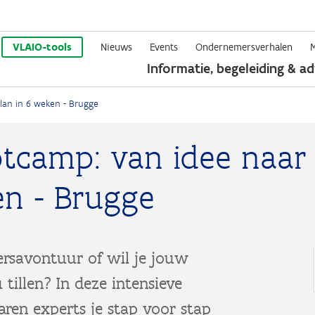
Overslaan
en
VLAIO-tools
Nieuws
Events
Ondernemersverhalen
Informatie, begeleiding & ad
naar
de
lan in 6 weken - Brugge
inhoud
gaan
otcamp: van idee naar
en - Brugge
ersavontuur of wil je jouw
tillen? In deze intensieve
ren experts je stap voor stap