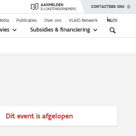
AANMELDEN
TOON MENU
CONTACTEER ONS
E-LOKETONDERNEMERS
Media
Publicaties
Over ons
VLAIO Netwerk
NL
EN
Seconda
vies
Subsidies & financiering
toon
toon
submenu
submenu
navigati
Dit event is afgelopen