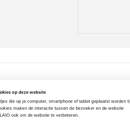
Werken bij VLAIO
Studies
VLAIO-app
V
okies op deze website
Communicatieverplichtingen & logo's
Klacht
djes die op je computer, smartphone of tablet geplaatst worden ti
okies maken de interactie tussen de bezoeker en de website
VLAIO ook om de website te verbeteren.