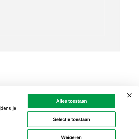
LAIO AWARDS
Contact
Alles toestaan
en, meldingen & fraudebestrijding
jdens je
Selectie toestaan
Weigeren