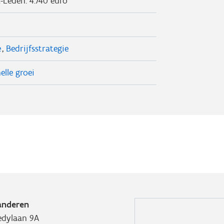
t-Leden: 4.740 euro
e
Bedrijfsstrategie
elle groei
anderen
edylaan 9A