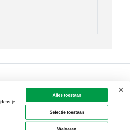
LAIO AWARDS
Contact
Alles toestaan
en, meldingen & fraudebestrijding
jdens je
Selectie toestaan
Weigeren