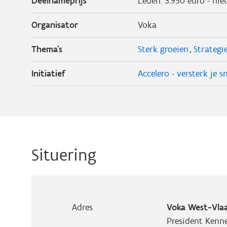
Deelnameprijs
Leden: 3.950 euro - nie
Organisator
Voka
Thema's
Sterk groeien
Strategi
Initiatief
Accelero - versterk je sn
Situering
Adres
Voka West-Vla
President Kenn