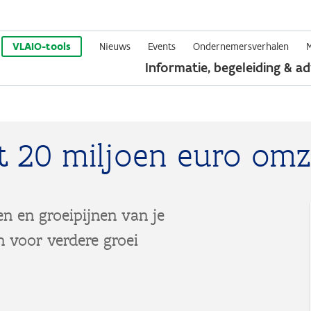
Overslaan
en
VLAIO-tools
Nieuws
Events
Ondernemersverhalen
Informatie, begeleiding & ad
naar
de
inhoud
gaan
ot 20 miljoen euro omz
en en groeipijnen van je
n voor verdere groei