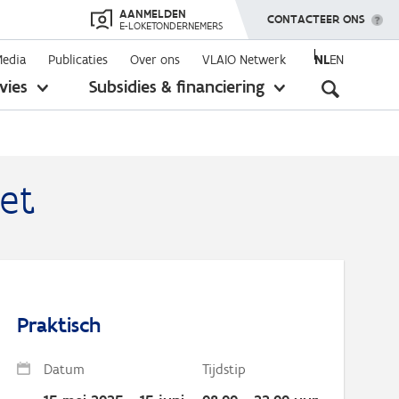
AANMELDEN
TOON MENU
CONTACTEER ONS
E-LOKETONDERNEMERS
Media
Publicaties
Over ons
VLAIO Netwerk
NL
EN
Seconda
vies
Subsidies & financiering
toon
toon
submenu
submenu
navigati
et
Praktisch
Datum
Tijdstip