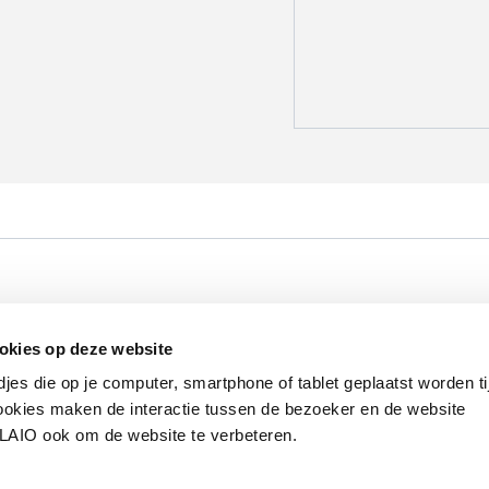
Werken bij VLAIO
Studies
VLAIO-app
V
okies op deze website
Communicatieverplichtingen & logo's
Klacht
djes die op je computer, smartphone of tablet geplaatst worden ti
okies maken de interactie tussen de bezoeker en de website
VLAIO ook om de website te verbeteren.