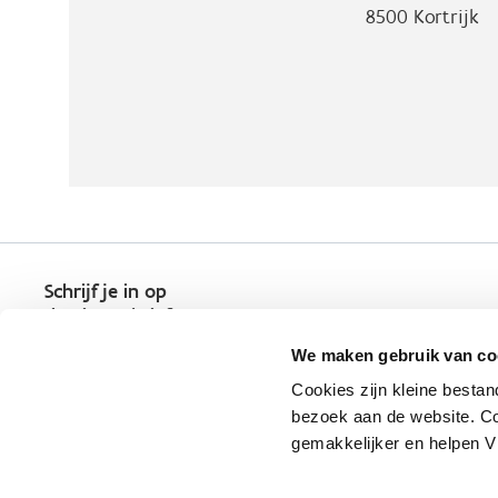
8500
Kortrijk
Schrijf je in op
de nieuwsbrief
Kies welk nieuws je wil
We maken gebruik van co
ontvangen in je mailbox
Cookies zijn kleine bestan
Schrijf je nu in
bezoek aan de website. Co
gemakkelijker en helpen 