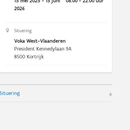
15 mei 2025 - 15 juni
08.00 - 22.00 uur
2026
Situering
Voka West-Vlaanderen
President Kennedylaan 9A
8500
Kortrijk
Situering