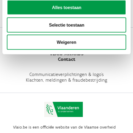
ontvangen in je mailbox
Alles toestaan
Schrijf je nu in
Selectie toestaan
Werken bij VLAIO
Studies
Weigeren
VLAIO-app
VLAIO AWARDS
Contact
Communicatieverplichtingen & logo's
Klachten, meldingen & fraudebestrijding
Vlaio.be is een officiële website van de Vlaamse overheid