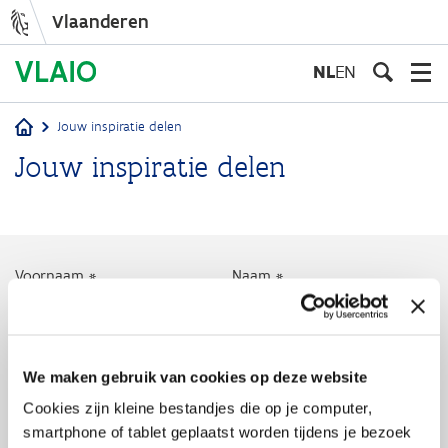
Vlaanderen
Overslaan
en
NL
EN
naar
de
Jouw inspiratie delen
inhoud
Kruimelpad
Jouw inspiratie delen
gaan
Voornaam
Naam
Telefoonnummer
We maken gebruik van cookies op deze website
Cookies zijn kleine bestandjes die op je computer,
E-mailadres
smartphone of tablet geplaatst worden tijdens je bezoek