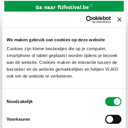
Ga naar
ftifestival.be
We maken gebruik van cookies op deze website
Cookies zijn kleine bestandjes die op je computer,
smartphone of tablet geplaatst worden tijdens je bezoek
aan de website. Cookies maken de interactie tussen de
bezoeker en de website gemakkelijker en helpen VLAIO
Ontdek het programma van het FTI-festival 2026
ook om de website te verbeteren.
Het FTI-festival komt dit najaar terug. 8 steden, 30 dagen,
100+ events en 1000 innovaties. Programma en tickets vind je
Lees meer
op ftifestival.be.
Toestemmingsselectie
Noodzakelijk
Uitreiking VLAIO AWARDS
Voorkeuren
Na een succesvolle eerste editie reiken we in 2026 opnieuw de
VLAIO AWARDS uit. Met deze prijzen zet VLAIO ondernemingen in