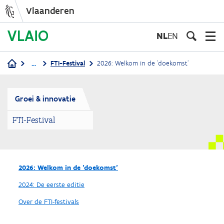
Vlaanderen
Overslaan
en
NL
EN
naar
de
...
FTI-Festival
2026: Welkom in de 'doekomst'
inhoud
Kruimelpad
gaan
Groei & innovatie
FTI-Festival
2026: Welkom in de 'doekomst'
2024: De eerste editie
Over de FTI-festivals