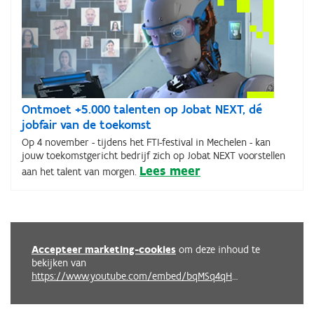
Ontmoet +5.000 talenten op Jobat NEXT, dé
jobfair van de toekomst
Op 4 november - tijdens het FTI-festival in Mechelen - kan
jouw toekomstgericht bedrijf zich op Jobat NEXT voorstellen
Lees meer
aan het talent van morgen.
Accepteer marketing-cookies
om deze inhoud te
bekijken van
https://www.youtube.com/embed/bqMSq4qHAZA?autoplay=0&start=0&rel=0