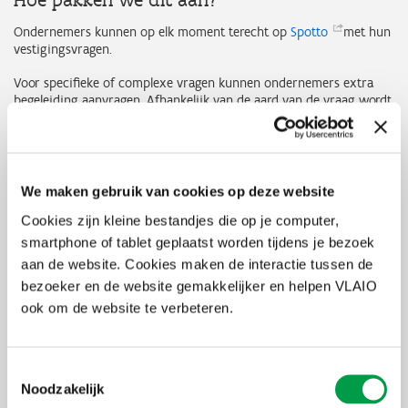
Ondernemers kunnen op elk moment terecht op
Spotto
met hun
vestigingsvragen.
Voor specifieke of complexe vragen kunnen ondernemers extra
begeleiding aanvragen. Afhankelijk van de aard van de vraag wordt
deze doorverwezen naar de juiste expert, zoals het lokale bestuur,
een professionele aanbieder of VLAIO. Vervolgens wordt er contact
opgenomen met de ondernemer om verder advies te geven en de
gestelde vragen te beantwoorden. De doorlooptijd van een
vraagtraject bedraagt doorgaans maximaal 7 dagen.
We maken gebruik van cookies op deze website
VLAIO neemt ook deel aan lokale matchmaking-evenementen waar
Cookies zijn kleine bestandjes die op je computer,
ondernemers, aanbieders van bedrijfsvastgoed en lokale
smartphone of tablet geplaatst worden tijdens je bezoek
overheden samenkomen om elkaar te ontmoeten en
aan de website. Cookies maken de interactie tussen de
netwerkmogelijkheden te verkennen.
bezoeker en de website gemakkelijker en helpen VLAIO
Daarnaast kunnen ondernemers op elk moment via de
ook om de website te verbeteren.
vastgoedblog
van het platform praktische kennis opdoen over
diverse onderwerpen rond bedrijfsvastgoed.
Toestemmingsselectie
Noodzakelijk
Thema's
Bedrijfslocatie