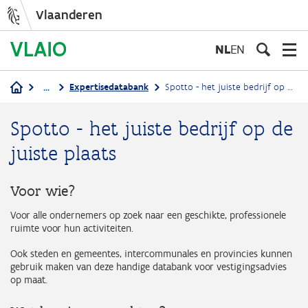
Vlaanderen
Overslaan
en
NL
EN
naar
de
...
Expertisedatabank
Spotto - het juiste bedrijf op de juiste plaats
inhoud
Kruimelpad
gaan
Spotto - het juiste bedrijf op de
juiste plaats
Voor wie?
Voor alle ondernemers op zoek naar een geschikte, professionele
ruimte voor hun activiteiten.
Ook steden en gemeentes, intercommunales en provincies kunnen
gebruik maken van deze handige databank voor vestigingsadvies
op maat.