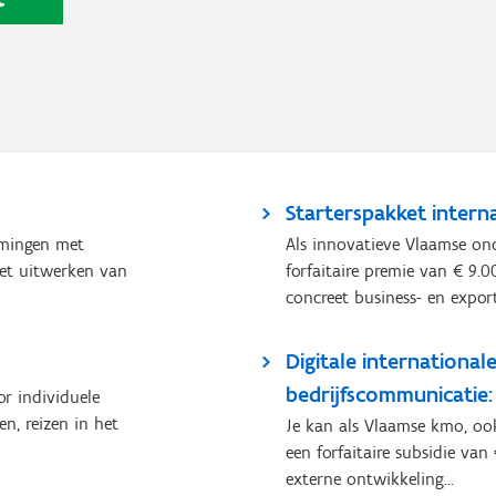
Starterspakket interna
emingen met
Als innovatieve Vlaamse on
het uitwerken van
forfaitaire premie van € 9
concreet business- en export
Digitale internationa
bedrijfscommunicatie: 
or individuele
n, reizen in het
Je kan als Vlaamse kmo, ook
een forfaitaire subsidie van
externe ontwikkeling...