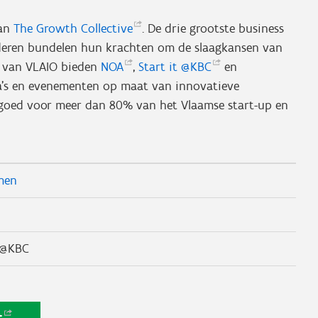
van
The Growth
Collective
. De drie grootste business
anderen bundelen hun krachten om de slaagkansen van
n van VLAIO bieden
NOA
,
Start it
@KBC
en
’s en evenementen op maat van innovatieve
 goed voor meer dan 80% van het Vlaamse start-up en
men
t@KBC
t