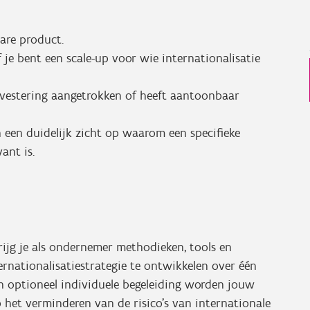
are product.
f je bent een scale-up voor wie internationalisatie
investering aangetrokken of heeft aantoonbaar
n een duidelijk zicht op waarom een specifieke
ant is.
krijg je als ondernemer methodieken, tools en
nationalisatiestrategie te ontwikkelen over één
n optioneel individuele begeleiding worden jouw
 het verminderen van de risico's van internationale