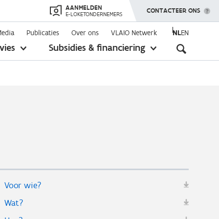
AANMELDEN
TOON MENU
CONTACTEER ONS
E-LOKETONDERNEMERS
Media
Publicaties
Over ons
VLAIO Netwerk
NL
EN
Seconda
vies
Subsidies & financiering
toon
toon
submenu
submenu
navigati
Voor wie?
Wat?