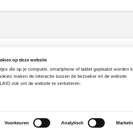
okies op deze website
Werken bij VLAIO
Studies
VLAIO-app
V
djes die op je computer, smartphone of tablet geplaatst worden ti
Communicatieverplichtingen & logo's
Klacht
okies maken de interactie tussen de bezoeker en de website
VLAIO ook om de website te verbeteren.
van de Vlaamse overheid
Voorkeuren
Analytisch
Marketi
S