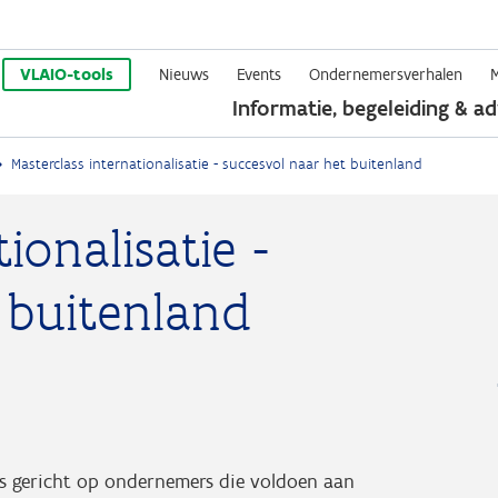
Overslaan
en
VLAIO-tools
Nieuws
Events
Ondernemersverhalen
Informatie, begeleiding & ad
naar
de
Masterclass internationalisatie - succesvol naar het buitenland
inhoud
gaan
ionalisatie -
 buitenland
 is gericht op ondernemers die voldoen aan