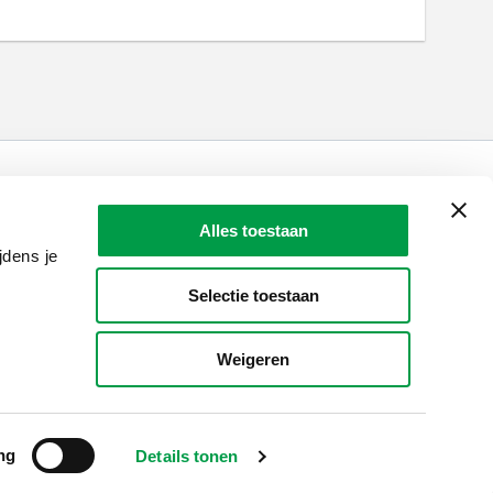
LAIO AWARDS
Contact
Alles toestaan
jdens je
en, meldingen & fraudebestrijding
Selectie toestaan
Weigeren
ng
Details tonen