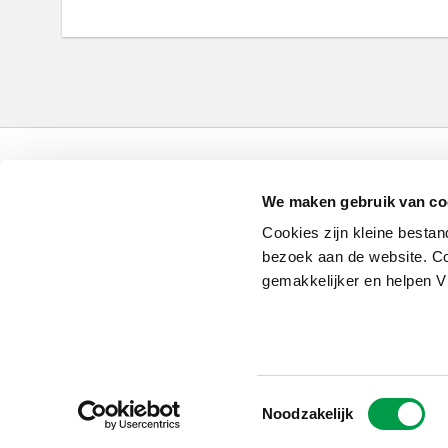
Schrijf je in op
de nieuwsbrief
We maken gebruik van co
Kies welk nieuws je wil
ontvangen in je mailbox
Cookies zijn kleine bestan
bezoek aan de website. Co
Schrijf je nu in
gemakkelijker en helpen 
Vlaio.be is een officiële website 
Toestemmingsselectie
uitgegeven door
VLAIO
Noodzakelijk
PRIVACYBELEID
TOEGANKELIJKHEID
COOKIE