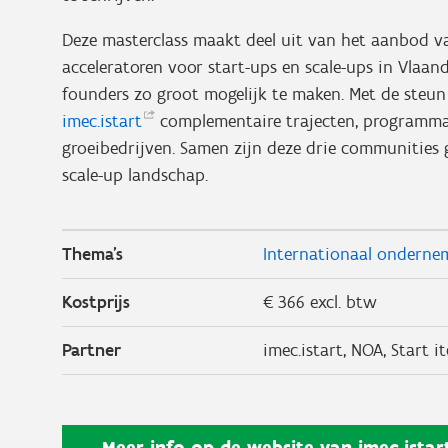
Deze masterclass maakt deel uit van het aanbod 
acceleratoren voor start-ups en scale-ups in Vla
founders zo groot mogelijk te maken. Met de steu
imec.istart
complementaire trajecten, programma
groeibedrijven. Samen zijn deze drie communities
scale-up landschap.
Thema's
Internationaal onderne
Kostprijs
€ 366 excl. btw
Partner
imec.istart,
NOA,
Start i
Meer info op de website van
imec.istar