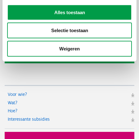
Kostprijs
€ 360 excl. btw voor fase 1 (3u incl. verplaatsing) + € 1.265
excl. btw voor fase 2 (28u) voor UNIZO-leden OF € 1.395
Alles toestaan
excl. btw voor niet-leden
Partner
Overnamemarkt,
UNIZO
Selectie toestaan
Weigeren
Meer info over Bedrijfsoverdracht voor
kopers
Voor wie?
Wat?
Hoe?
Interessante subsidies