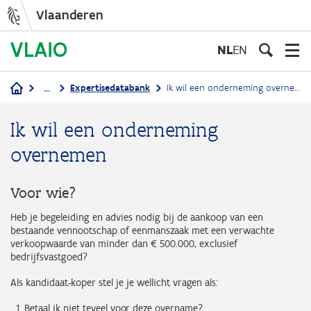
Vlaanderen
Overslaan
en
NL
EN
naar
de
...
Expertisedatabank
Ik wil een onderneming overnemen
inhoud
Kruimelpad
gaan
Ik wil een onderneming
overnemen
Voor wie?
Heb je begeleiding en advies nodig bij de aankoop van een
bestaande vennootschap of eenmanszaak met een verwachte
verkoopwaarde van minder dan € 500.000, exclusief
bedrijfsvastgoed?
Als kandidaat-koper stel je je wellicht vragen als:
Betaal ik niet teveel voor deze overname?