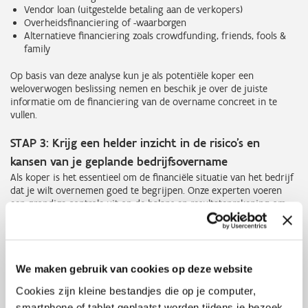
Vendor loan (uitgestelde betaling aan de verkopers)
Overheidsfinanciering of -waarborgen
Alternatieve financiering zoals crowdfunding, friends, fools &
family
Op basis
van deze analyse kun je als potentiële koper een
weloverwogen beslissing nemen en beschik je over de juiste
informatie om de financiering van de overname concreet in te
vullen.
STAP 3: Krijg een helder inzicht in de risico's en
kansen van je geplande bedrijfsovername
Als koper is het essentieel om de financiële situatie van het bedrijf
dat je wilt overnemen goed te begrijpen. Onze experten voeren
een grondige controle uit op de balans en resultatenrekening om
financiële risico's tijdig op te sporen, zoals:
Zijn alle vorderingen inbaar, of zijn er dubieuze debiteuren?
Welke financiële schulden en rekeningen-courant zijn er?
Zijn uitzonderlijke omstandigheden van invloed geweest op het
We maken gebruik van cookies op deze website
resultaat?
Cookies zijn kleine bestandjes die op je computer,
Klopt de EBITDA-berekening?
smartphone of tablet geplaatst worden tijdens je bezoek
Welke verzekeringskosten staan in de boekhouding?