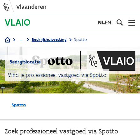
Vlaanderen
Overslaan
en
NL
EN
naar
de
...
Bedrijfshuisvesting
Spotto
inhoud
Kruimelpad
gaan
Bedrijfslocatie
Vind je professioneel vastgoed via Spotto
Spotto
Zoek professioneel vastgoed via Spotto