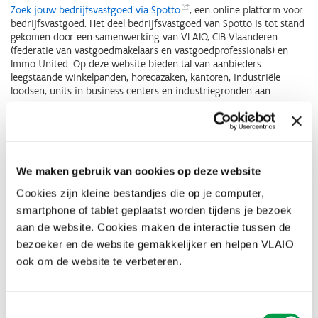
Zoek jouw bedrijfsvastgoed via
Spotto
, een online platform voor
bedrijfsvastgoed. Het deel bedrijfsvastgoed van Spotto is tot stand
gekomen door een samenwerking van VLAIO, CIB Vlaanderen
(federatie van vastgoedmakelaars en vastgoedprofessionals) en
Immo-United. Op deze website bieden tal van aanbieders
leegstaande winkelpanden, horecazaken, kantoren, industriële
loodsen, units in business centers en industriegronden aan.
Spotto is gratis beschikbaar voor starters, ondernemers en
investeerders die op zoek zijn naar een passende ruimte voor hun
activiteit in een bepaalde regio. Zowel vastgoedmakelaars en
andere professionele aanbieders als overheden en niet-
professionele aanbieders kunnen bedrijfsvastgoed op Spotto
We maken gebruik van cookies op deze website
plaatsen.
Cookies zijn kleine bestandjes die op je computer,
smartphone of tablet geplaatst worden tijdens je bezoek
Bovendien kan je bij Spotto terecht voor al je vragen rond
vestigingsadvies, subsidies en uitbreidingsmogelijkheden van de
aan de website. Cookies maken de interactie tussen de
locatie. Daarvoor werkt het platform samen met steden,
bezoeker en de website gemakkelijker en helpen VLAIO
gemeenten en regio’s.
ook om de website te verbeteren.
Zoek nu jouw
bedrijfsvastgoed
Toestemmingsselectie