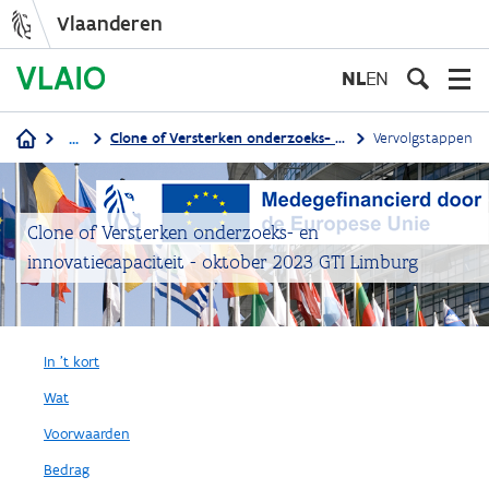
Vlaanderen
Overslaan
en
NL
EN
naar
de
...
Clone of Versterken onderzoeks- en innovatiecapaciteit - oktober 2023 GTI Limburg
Vervolgstappen
inhoud
Kruimelpad
gaan
Clone of Versterken onderzoeks- en
innovatiecapaciteit - oktober 2023 GTI Limburg
In 't kort
Wat
Voorwaarden
Bedrag