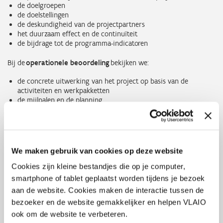
de doelgroepen
de doelstellingen
de deskundigheid van de projectpartners
het duurzaam effect en de continuïteit
de bijdrage tot de programma-indicatoren
Bij de
operationele beoordeling
bekijken we:
de concrete uitwerking van het project op basis van de
activiteiten en werkpakketten
de mijlpalen en de planning
het projectmanagement
het budget
de voorziene financiering
het risicobeheer
de transversale thema’s (milieu, duurzaamheid en gelijke
We maken gebruik van cookies op deze website
kansen)
Cookies zijn kleine bestandjes die op je computer,
Beide beoordelingen worden op 50 punten gequoteerd. Om voor
smartphone of tablet geplaatst worden tijdens je bezoek
goedkeuring in aanmerking te komen, moeten
aan de website. Cookies maken de interactie tussen de
projectvoorstellen
minimaal 30/50 op de strategische
bezoeker en de website gemakkelijker en helpen VLAIO
beoordeling behalen én een globale score van minimaal 60/100
.
ook om de website te verbeteren.