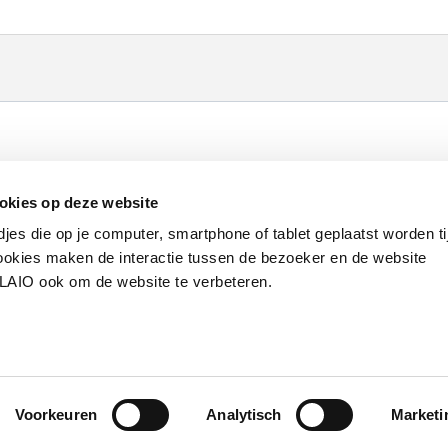
Werken bij VLAIO
Studies
VLAIO-app
V
okies op deze website
Communicatieverplichtingen & logo's
Klacht
djes die op je computer, smartphone of tablet geplaatst worden ti
okies maken de interactie tussen de bezoeker en de website
VLAIO ook om de website te verbeteren.
van de Vlaamse overheid
S
Voorkeuren
Analytisch
Marketi