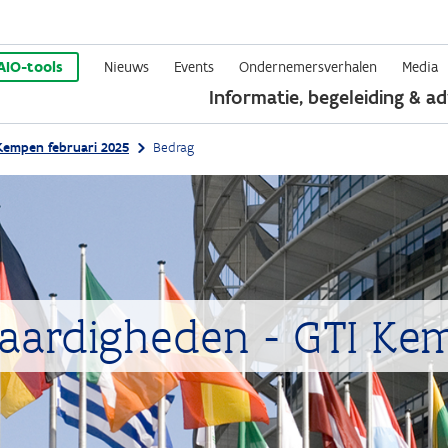
Overslaan
en
AIO-tools
Nieuws
Events
Ondernemersverhalen
Media
Informatie, begeleiding & ad
naar
de
Kempen februari 2025
Bedrag
inhoud
gaan
aardigheden - GTI Ke