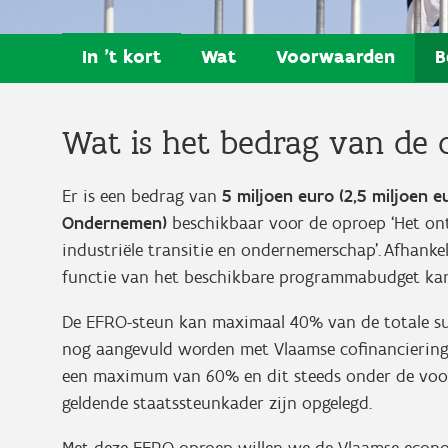
In 't kort
Wat
Voorwaarden
B
Wat is het bedrag van de 
Er is een bedrag van
5 miljoen euro (2,5 miljoen 
Ondernemen)
beschikbaar voor de oproep ‘Het ont
industriële transitie en ondernemerschap’. Afhanke
functie van het beschikbare programmabudget ka
De EFRO-steun kan maximaal 40% van de totale sub
nog aangevuld worden met Vlaamse cofinancierin
een maximum van 60% en dit steeds onder de voor
geldende staatssteunkader zijn opgelegd.
Met deze EFRO-oproep willen we de Vlaamse econom