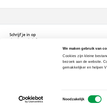
Schrijf je in op
de nieuwsbrief
Kies welk nieuws je wil
We maken gebruik van co
ontvangen in je mailbox
Cookies zijn kleine bestan
Schrijf je nu in
bezoek aan de website. Co
gemakkelijker en helpen 
Vlaio.be is een officiële website 
uitgegeven door
VLAIO
Toestemmingsselectie
PRIVACYBELEID
Noodzakelijk
TOEGANKELIJKHEID
COOKIE