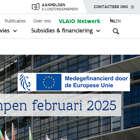
AANMELDEN
TOON MENU
CONTACTEER ONS
E-LOKETONDERNEMERS
VLAIO Netwerk
Publicaties
Over ons
NL
EN
Seconda
vies
Subsidies & financiering
toon
toon
submenu
submenu
navigati
mpen februari 2025