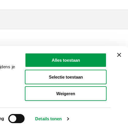
LAIO AWARDS
Contact
Alles toestaan
en, meldingen & fraudebestrijding
jdens je
Selectie toestaan
Weigeren
ng
Details tonen