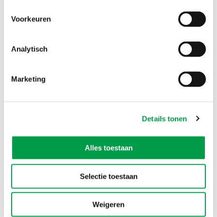
Onze projectwerking brengt collega’s binnen de
Voorkeuren
Vlaamse publieke sector samen, zowel binnen een
organisatie als over organisaties heen. Dit stimuleert
ook verbinding en samenwerking tussen collega’s, die
Analytisch
verdergaat dan het concrete PIO-project.
-
Marketing
Tom D'heygere
,
Adviseur bij PIO
Details tonen
Alles toestaan
Selectie toestaan
We staan aan de wieg van heel wat innovatieve
oplossingen en leren zo elke dag bij. Elk PIO-project
vraagt een aanpak op maat, waar wij maar al te
Weigeren
graag voor zorgen!