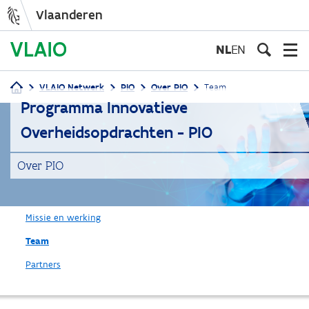
Vlaanderen
Overslaan
en
NL
EN
naar
de
VLAIO Netwerk
PIO
Over PIO
Team
inhoud
Kruimelpad
Programma Innovatieve
gaan
Overheidsopdrachten - PIO
Over PIO
Missie en werking
Team
Partners