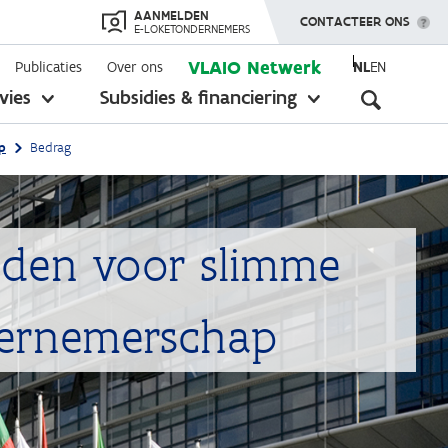
AANMELDEN
TOON MENU
CONTACTEER ONS
E-LOKETONDERNEMERS
VLAIO Netwerk
Publicaties
Over ons
NL
EN
Seconda
vies
Subsidies & financiering
toon
toon
submenu
submenu
navigati
p
Bedrag
eden voor slimme
ndernemerschap