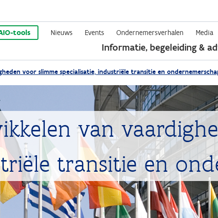
Overslaan
en
AIO-tools
Nieuws
Events
Ondernemersverhalen
Media
Informatie, begeleiding & ad
naar
de
heden voor slimme specialisatie, industriële transitie en ondernemerscha
inhoud
gaan
wikkelen van vaardigh
ustriële transitie en o