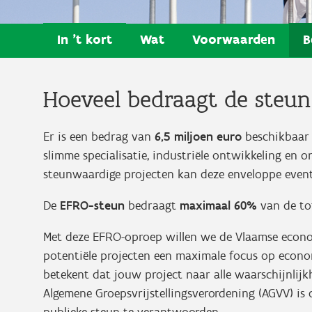
In 't kort
Wat
Voorwaarden
B
Hoeveel bedraagt de steun
Er is een bedrag van
6,5 miljoen euro
beschikbaar 
slimme specialisatie, industriële ontwikkeling en 
steunwaardige projecten kan deze enveloppe even
De
EFRO-steun
bedraagt
maximaal 60%
van de tot
Met deze EFRO-oproep willen we de Vlaamse econom
potentiële projecten een maximale focus op econo
betekent dat jouw project naar alle waarschijnlijk
Algemene Groepsvrijstellingsverordening (AGVV) i
publieke steun te verantwoorden.