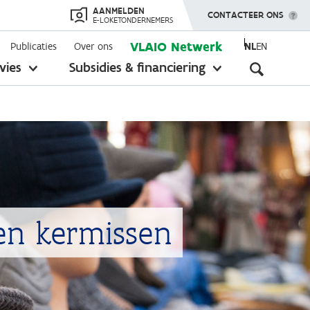
AANMELDEN
TOON MENU
CONTACTEER ONS
E-LOKETONDERNEMERS
VLAIO Netwerk
Publicaties
Over ons
NL
EN
Seconda
vies
Subsidies & financiering
toon
toon
submenu
submenu
navigati
en kermissen