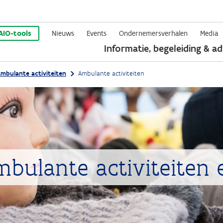
Overslaan
en
AIO-tools
Nieuws
Events
Ondernemersverhalen
Media
Informatie, begeleiding & ad
naar
de
ambulante activiteiten
Ambulante activiteiten
inhoud
gaan
mbulante activiteiten 