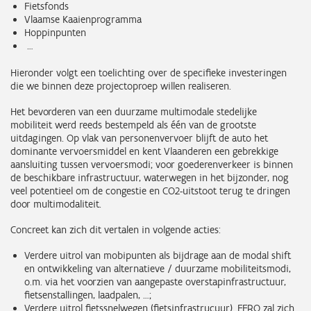
Fietsfonds
Vlaamse Kaaienprogramma
Hoppinpunten
…
Hieronder volgt een toelichting over de specifieke investeringen
die we binnen deze projectoproep willen realiseren.
Het bevorderen van een duurzame multimodale stedelijke
mobiliteit werd reeds bestempeld als één van de grootste
uitdagingen. Op vlak van personenvervoer blijft de auto het
dominante vervoersmiddel en kent Vlaanderen een gebrekkige
aansluiting tussen vervoersmodi; voor goederenverkeer is binnen
de beschikbare infrastructuur, waterwegen in het bijzonder, nog
veel potentieel om de congestie en CO2-uitstoot terug te dringen
door multimodaliteit.
Concreet kan zich dit vertalen in volgende acties:
Verdere uitrol van mobipunten als bijdrage aan de modal shift
en ontwikkeling van alternatieve / duurzame mobiliteitsmodi,
o.m. via het voorzien van aangepaste overstapinfrastructuur,
fietsenstallingen, laadpalen, …;
Verdere uitrol fietssnelwegen (fietsinfrastrucuur). EFRO zal zich