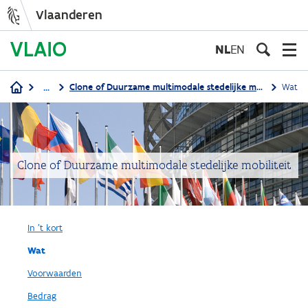
Vlaanderen
Overslaan
en
NL
EN
naar
de
...
Clone of Duurzame multimodale stedelijke mobiliteit
Wat
inhoud
Kruimelpad
gaan
Clone of Duurzame multimodale stedelijke mobiliteit
In 't kort
Wat
Voorwaarden
Bedrag