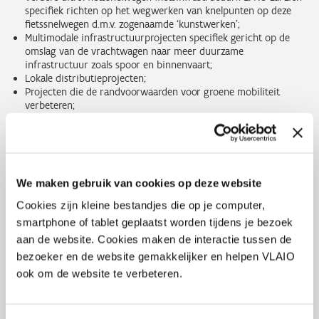
specifiek richten op het wegwerken van knelpunten op deze
fietssnelwegen d.m.v. zogenaamde ‘kunstwerken’;
Multimodale infrastructuurprojecten specifiek gericht op de
omslag van de vrachtwagen naar meer duurzame
infrastructuur zoals spoor en binnenvaart;
Lokale distributieprojecten;
Projecten die de randvoorwaarden voor groene mobiliteit
verbeteren;
Wegwerken van de barrières die de overstap naar duurzame
transportmodi in de weg staan;
GTI West-Vlaanderen
We maken gebruik van cookies op deze website
Om de territoriale cohesie te versterken, voorziet het EFRO-
Cookies zijn kleine bestandjes die op je computer,
programma in het instrument van de “Geïntegreerde Territoriale
smartphone of tablet geplaatst worden tijdens je bezoek
Investeringen” (GTI). Een GTI laat toe dat een specifieke
aan de website. Cookies maken de interactie tussen de
geïntegreerde strategie wordt ontwikkeld, die rekening houdt met
de specifieke sociaal - economische en territoriale kenmerken van
bezoeker en de website gemakkelijker en helpen VLAIO
het gebied. Dit zal een regioversterkende aanpak toelaten,
ook om de website te verbeteren.
gebaseerd op samenwerking tussen verschillende overheidsniveaus
en over administratieve grenzen heen.