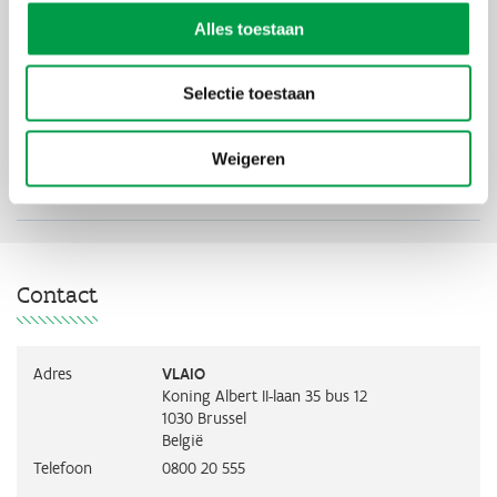
Overheidsoptreden bij de uitvoering van deze diensten is
noodzakelijk, omdat deze diensten anders niet zelf door de markt
Alles toestaan
worden verricht (al dan niet onder maatschappelijk aanvaarde
voorwaarden).
Selectie toestaan
Weigeren
Contact
Contact
Adres
VLAIO
Koning Albert II-laan 35 bus 12
1030
Brussel
België
Telefoon
0800 20 555