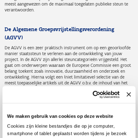
meest aangewezen om de maximaal toegelaten publieke steun te
verantwoorden.
De Algemene Groepsvrijstellingsverordening
(AGVV)
De AGVV is een zeer praktisch instrument om op een geoorloofde
manier staatssteun te verlenen aan de ontwikkeling van jouw
project. In de AGVV zijn allerlei steuncategorieën vrijgesteld. Het
gaat om onderwerpen waaraan de Europese Commissie een groot
belang toekent zoals innovatie, duurzaamheid en onderzoek en
ontwikkeling. Hierna volgt een (niet limitatieve) selectie van de
meest toepasselijke artikels uit de AGVV o.b.v. de inhoud van het
Vlaamse EFRO-programma.
Voorbeelden BD1 – Smart Europe:
Art. 25 – Steun voor onderzoeks- en ontwikkelingsprojecten
We maken gebruik van cookies op deze website
Art. 26 – Investeringssteun voor onderzoeksinfrastructuur
Art. 26bis – Investeringssteun voor test- en
Cookies zijn kleine bestandjes die op je computer,
experimenteerinfrastructuur
smartphone of tablet geplaatst worden tijdens je bezoek
Art. 27 – Steun voor innovatieclusters