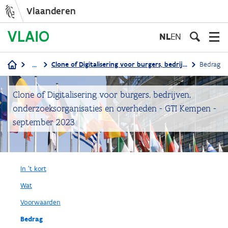
Vlaanderen
Overslaan
en
NL
EN
naar
de
...
Clone of Digitalisering voor burgers, bedrijven, onderzoeksorganisaties en overheden - GTI Kempen - september 2023
Bedrag
inhoud
Kruimelpad
gaan
Clone of Digitalisering voor burgers, bedrijven,
onderzoeksorganisaties en overheden - GTI Kempen -
september 2023
In 't kort
Wat
Voorwaarden
Bedrag