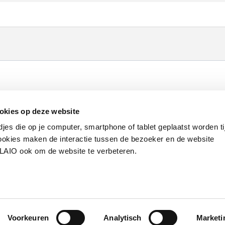
Werken bij VLAIO
Studies
VLAIO-app
V
okies op deze website
Communicatieverplichtingen & logo's
Klacht
djes die op je computer, smartphone of tablet geplaatst worden ti
okies maken de interactie tussen de bezoeker en de website
VLAIO ook om de website te verbeteren.
van de Vlaamse overheid
S
Voorkeuren
Analytisch
Marketi