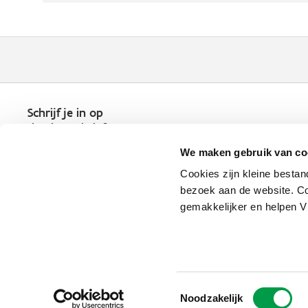
Schrijf je in op
de nieuwsbrief
Kies welk nieuws je wil
We maken gebruik van co
ontvangen in je mailbox
Cookies zijn kleine bestan
Schrijf je nu in
bezoek aan de website. Co
gemakkelijker en helpen 
Vlaio.be is een officiële website 
uitgegeven door
VLAIO
Toestemmingsselectie
PRIVACYBELEID
Noodzakelijk
TOEGANKELIJKHEID
COOKIE