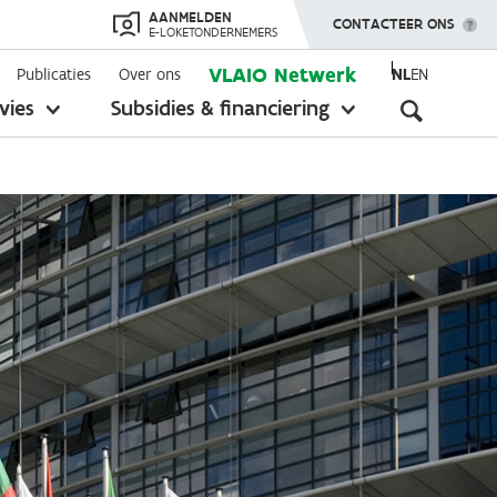
AANMELDEN
TOON MENU
CONTACTEER ONS
E-LOKETONDERNEMERS
VLAIO Netwerk
Publicaties
Over ons
NL
EN
Seconda
vies
Subsidies & financiering
toon
toon
submenu
submenu
navigati