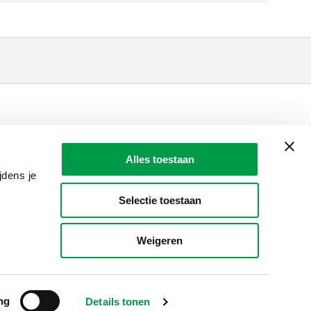
LAIO AWARDS
Contact
Alles toestaan
en, meldingen & fraudebestrijding
jdens je
Selectie toestaan
Weigeren
ng
Details tonen