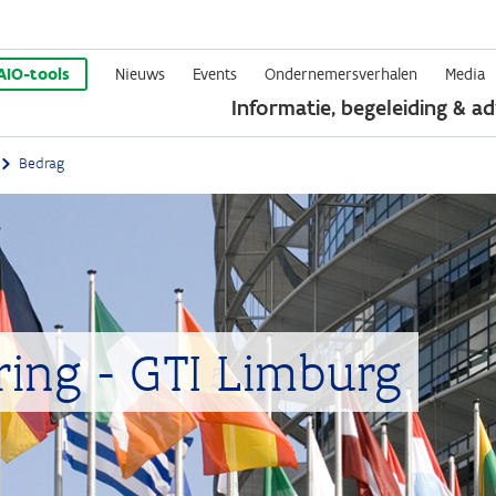
Overslaan
en
AIO-tools
Nieuws
Events
Ondernemersverhalen
Media
Informatie, begeleiding & ad
naar
de
Bedrag
inhoud
gaan
ering - GTI Limburg