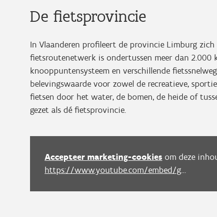
De fietsprovincie
In Vlaanderen profileert de provincie Limburg zich a
fietsroutenetwerk is ondertussen meer dan 2.000 k
knooppuntensysteem en verschillende fietssnelwege
belevingswaarde voor zowel de recreatieve, sportieve
fietsen door het water, de bomen, de heide of tuss
gezet als dé fietsprovincie.
Accepteer marketing-cookies
om deze inhou
https://www.youtube.com/embed/ghb9UbGi21c?autoplay=0&start=0&rel=0