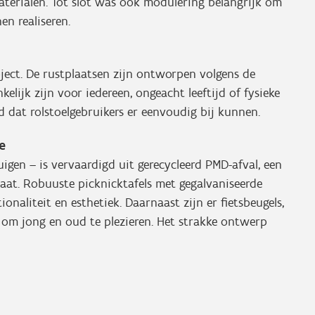
materialen. Tot slot was ook modulering belangrijk om
en realiseren.
oject. De rustplaatsen zijn ontworpen volgens de
elijk zijn voor iedereen, ongeacht leeftijd of fysieke
rd dat rolstoelgebruikers er eenvoudig bij kunnen.
e
uigen – is vervaardigd uit gerecycleerd PMD-afval, een
staat. Robuuste picknicktafels met gegalvaniseerde
naliteit en esthetiek. Daarnaast zijn er fietsbeugels,
 om jong en oud te plezieren. Het strakke ontwerp