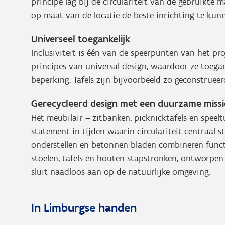
principe lag bij de circulariteit van de gebruikte 
op maat van de locatie de beste inrichting te kunn
Universeel toegankelijk
Inclusiviteit is één van de speerpunten van het pr
principes van universal design, waardoor ze toegank
beperking. Tafels zijn bijvoorbeeld zo geconstruee
Gerecycleerd design met een duurzame missi
Het meubilair – zitbanken, picknicktafels en speelt
statement in tijden waarin circulariteit centraal 
onderstellen en betonnen bladen combineren functio
stoelen, tafels en houten stapstronken, ontworpen
sluit naadloos aan op de natuurlijke omgeving.
In Limburgse handen