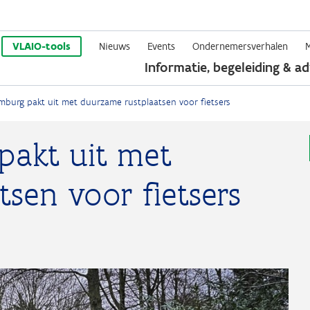
Overslaan
en
VLAIO-tools
Nieuws
Events
Ondernemersverhalen
Informatie, begeleiding & ad
naar
de
imburg pakt uit met duurzame rustplaatsen voor fietsers
inhoud
gaan
pakt uit met
sen voor fietsers