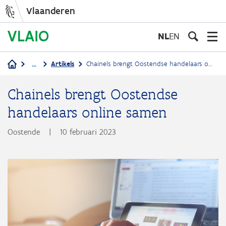
Vlaanderen
Overslaan
en
NL
EN
naar
de
...
Artikels
Chainels brengt Oostendse handelaars online samen
inhoud
Kruimelpad
gaan
Chainels brengt Oostendse
handelaars online samen
Oostende
|
10 februari 2023