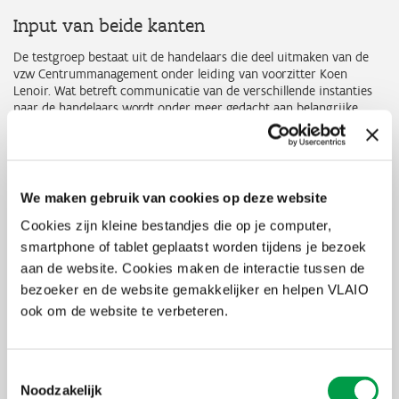
Input van beide kanten
De testgroep bestaat uit de handelaars die deel uitmaken van de
vzw Centrummanagement onder leiding van voorzitter Koen
Lenoir. Wat betreft communicatie van de verschillende instanties
naar de handelaars wordt onder meer gedacht aan belangrijke
informatie over straatwerken, aankomende acties, vergunningen,
enzovoort. Omgekeerd kunnen de Oostendse handelaars ook input
geven aan de stadsdiensten, zoals de melding van defecten en het
doorgeven van vacatures aan het Economisch Huis Oostende. Ook
tussen de handelaars onderling zal overigens gecommuniceerd
We maken gebruik van cookies op deze website
kunnen worden via het ondernemersforum op het platform.
Cookies zijn kleine bestandjes die op je computer,
Bronnen
smartphone of tablet geplaatst worden tijdens je bezoek
aan de website. Cookies maken de interactie tussen de
Chainels
bezoeker en de website gemakkelijker en helpen VLAIO
Krant van
West-Vlaanderen
ook om de website te verbeteren.
HLN
Toestemmingsselectie
Facebook
X
LinkedIn
Email
WhatsApp
Share
Delen:
Noodzakelijk