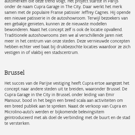
automerken die deze trend volgt. Het project startte in Parijs
onder de naam Cupra Garage in The City. Daar werkt het merk
samen met de populaire Franse patissier Jeffrey Cagnes. Hij opende
een nieuwe patisserie in de autoshowroom. Terwijl bezoekers van
een gebakje genieten, kunnen ze de nieuwste modellen
bewonderen. Naast het concept zelf is ook de locatie opvallend.
Traditionele autoshowrooms zien we al verschillende jaren niet
meer in het centrum van onze steden. Deze vernieuwde concepten
hebben echter veel baat bij drukbezochte locaties waardoor ze zich
vestigen in of vlakbij een stadscentrum.
Brussel
Het succes van de Parijse vestiging heeft Cupra ertoe aangezet het
concept naar andere steden uit te breiden, waaronder Brussel. De
Cupra Garage in the City in Brussel, onder leiding van Emir
Mansour, bood in het begin een breed scala aan activiteiten om
een breed publiek aan te spreken. Naast de verkoop van Cupra en
Microlino-auto's werden er bijkomende belevingsitem
geïntroduceerd met als doel de verbinding met de buurt en de stad
te versterken.