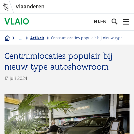
Vlaanderen
Overslaan
en
NL
EN
naar
de
...
Artikels
Centrumlocaties populair bij nieuw type autoshowroom
inhoud
Kruimelpad
gaan
Centrumlocaties populair bij
nieuw type autoshowroom
17 juli 2024