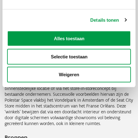
creatieproces. Dit gebeurt onder meer via pop-upstores in
toeristische plaatsen zoals Knokke-Heist.
Details tonen
Traditionele autodealers
Alles toestaan
Bij de meer traditionele autodealers en -merken roept dit vragen
op. Hoe kunnen zij zich ook aanpassen aan een markt waar de
klantbeleving soms belangrijker wordt dan het product zelf? En
Selectie toestaan
hoe kunnen zij zich onderscheiden in een wereld waar digitale
kanalen steeds dominanter worden in het beslissingsproces van de
consument? Een oplossing kan zijn dat ze zelf ook bijkomende
Weigeren
visibiliteit en beleving creëren op plaatsen waar veel mensen
komen. Bijvoorbeeld via een aangepaste satellietvestiging op een
binnenstedelijke locatie of via het store-in-storeconcept bij
bestaande ondernemers. Succesvolle voorbeelden hiervan zijn de
Polestar Space vlakbij het Vondelpark in Amsterdam of de Seat City
Store midden in het stadscentrum van het Franse Orléans. Deze
‘winkels’ bewijzen dat via een doordacht interieur en ondersteund
door digitale schermen volwaardige showrooms vol beleving
gecreëerd kunnen worden, ook in kleinere ruimtes.
Bronnen