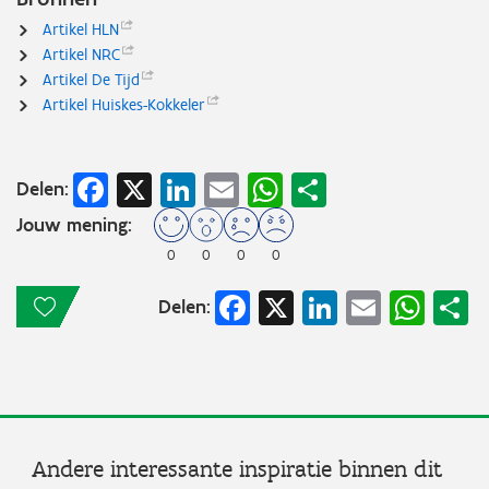
Artikel
HLN
Artikel
NRC
Artikel De
Tijd
Artikel
Huiskes-Kokkeler
Facebook
X
LinkedIn
Email
WhatsApp
Share
Delen:
Jouw mening:
0
0
0
0
Facebook
X
LinkedIn
Email
Wha
S
Delen:
Andere interessante inspiratie binnen dit