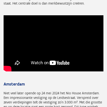
staat. Het centrale doel is dan merkbewustzijn creëren.
Amsterdam
Niet veel later opende op 24 mei 2024 het Nio House Amsterdam.
Een impressionante vestiging op de Leidsestraat. Verspreid over
zeven verdiepingen telt de vestiging zo’n 3.000 m². Met die grootte
en op deze locatie gaat een grote kost gepaard. Dit type winkels