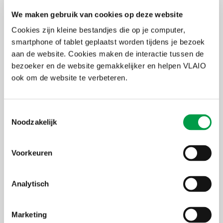
We maken gebruik van cookies op deze website
Cookies zijn kleine bestandjes die op je computer,
smartphone of tablet geplaatst worden tijdens je bezoek
aan de website. Cookies maken de interactie tussen de
bezoeker en de website gemakkelijker en helpen VLAIO
ook om de website te verbeteren.
Toestemmingsselectie
Noodzakelijk
Personalisering
Voorkeuren
Parallel aan deze verschuiving in showroomervaringen,
introduceert Range Rover een nieuwe manier voor klanten om hun
auto's te personaliseren. Met de SV Bespoke-service kunnen klanten
Analytisch
hun Range Rover tot in het kleinste detail aanpassen. Deze service
biedt keuze uit honderden kleuren en materialen, en zelfs details
zoals 24-karaats gouden emblemen. De nadruk ligt hier op
Marketing
exclusiviteit en luxe, waarbij de klant centraal staat in het