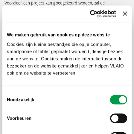
Vooraleer een project kan goedgekeurd worden, zal de
kredietwaardigheid van de (co)promotor aangetoond moeten
worden.
Indicatoren
We maken gebruik van cookies op deze website
Voor deze oproep zijn specifiek volgende indicatoren van
Cookies zijn kleine bestandjes die op je computer,
toepassing geacht. Bij de opmaak van een projectvoorstel vragen
smartphone of tablet geplaatst worden tijdens je bezoek
we om een onderbouwde en realistische raming te maken van de
aan de website. Cookies maken de interactie tussen de
bijdrage van jouw project tot deze indicatoren, waar
projectspecifiek relevant. Deze waarden worden tijdens de
bezoeker en de website gemakkelijker en helpen VLAIO
uitvoering van het project gemonitord. Waar relevant kunnen ook
ook om de website te verbeteren.
bijdragen aan de indicatoren m.b.t. energie en mobiliteit worden
toegevoegd bij de projectaanvraag in het E-loket.
Toestemmingsselectie
Resultaat
Indicator
Naam Indicator
of
Code
Noodzakelijk
Output
Output
RCO 26
Groene infrastructuur aangelegd of
Voorkeuren
verbeterd met het oog op klimaatadaptatie
Output
SOI 22
Aantal m² waterbeheersmaatregelen