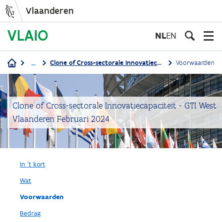
Vlaanderen
Overslaan
en
NL
EN
naar
de
...
Clone of Cross-sectorale Innovatiecapaciteit - GTI West Vlaanderen Februari 2024
Voorwaarden
inhoud
Kruimelpad
gaan
Clone of Cross-sectorale Innovatiecapaciteit - GTI West
Vlaanderen Februari 2024
In 't kort
Wat
Voorwaarden
Bedrag