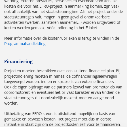
werking, externe prestaties, personeel en overhead voorzien. De
kosten die voor het EFRO-project in aanmerking komen, zijn vaak
ook afhankelijk van het staatssteunregime. Als het project onder de
staatssteunregels valt, mogen in geen geval al onomkeerbare
activiteiten (werken, aanstellen aannemer,…) worden uitgevoerd of
kosten worden gemaakt vóór indiening in het E-loket.
Meer informatie over de kostenrubrieken is terug te vinden in de
Programmahandleiding
.
Financiering
Projecten moeten beschikken over een sluitend financieel plan. Bij
projectindiening moeten minimaal de cofinancieringsaanvragen
toegevoegd worden, indien er sprake is van externe financiers.
Ook de eigen bijdrage van de partners (zowel van promotor als van
copromotoren) en eventueel het privaat karakter ervan (indien de
staatssteunregels dit noodzakelijk maken), moeten aangetoond
worden.
Uitbetaling van EFRO-steun is uitsluitend mogelijk op basis van
gemaakte en bewezen kosten. Het project moet dus in eerste
instantie in staat zijn om de projectkosten zelf voor te financieren.