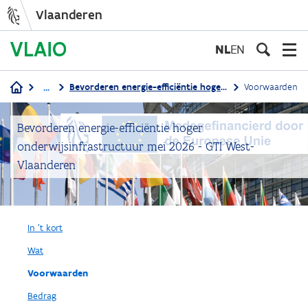
Vlaanderen
Overslaan
en
NL
EN
naar
de
...
Bevorderen energie-efficiëntie hoger onderwijsinfrastructuur mei 2026 - GTI West-Vlaanderen
Voorwaarden
inhoud
Kruimelpad
gaan
Bevorderen energie-efficiëntie hoger
onderwijsinfrastructuur mei 2026 - GTI West-
Vlaanderen
In 't kort
Wat
Voorwaarden
Bedrag