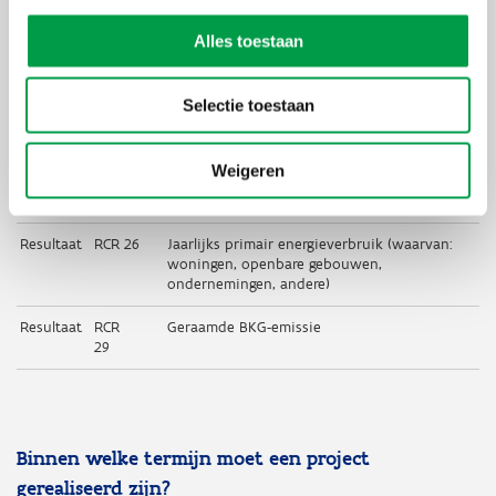
Resultaat
Indicator
Naam Indicator
of
Code
Alles toestaan
Output
Output
RCO 19
Openbare gebouwen met verbeterde
Selectie toestaan
energieprestatie
Output
SOI 20
Aantal ondersteunde demonstraties en
Weigeren
pilots die leiden tot kwaliteitsverhoging en
stimulering van energie-efficiëntie
Resultaat
RCR 26
Jaarlijks primair energieverbruik (waarvan:
woningen, openbare gebouwen,
ondernemingen, andere)
Resultaat
RCR
Geraamde BKG-emissie
29
Binnen welke termijn moet een project
gerealiseerd zijn?