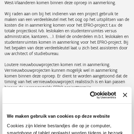
West-Vlaanderen komen binnen deze oproep in aanmerking.
Wij raden aan om bij het indienen van een project gebruik te
maken van een verdeelsleutel met het oog op het uitsplitsen van de
kosten die in aanmerking komen voor het EFRO-project t.a.v. de
totale projectkost (vb. leslokalen en studentenruimtes versus
administratie, kantoren, …). Enkel de onderdelen m.b.t. leslokalen en
studentenruimtes komen in aanmerking voor het EFRO-project. Bij
het bepalen van deze verdeelsleutel laat u zich best assisteren door
uw architect of studiebureau.
Loutere nieuwbouwprojecten komen niet in aanmerking.
Vernieuwbouwprojecten kunnen mogelijk wel in aanmerking
komen binnen deze oproep. Er dient te worden aangetoond dat de
timing van het vernieuwbouwproject realistisch is en kan passen
binnen de vooropgestelde EFRO-projecttermijn.
Meer informatie over de kostenrubrieken is terug te vinden in de
Programmahandleiding.
We maken gebruik van cookies op deze website
Financiering
Cookies zijn kleine bestandjes die op je computer,
Projecten moeten beschikken over een sluitend financieel plan. Bij
smartphone of tablet geplaatst worden tijdens je bezoek
projectindiening moeten minimaal de cofinancieringsaanvragen