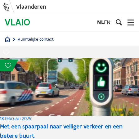
Vlaanderen
Overslaan
en
NL
EN
naar
de
Ruimtelijke context
inhoud
Kruimelpad
gaan
18 februari 2025
Met een spaarpaal naar veiliger verkeer en een
betere buurt