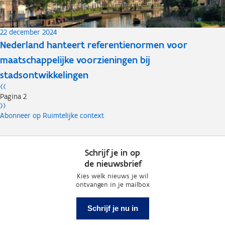
22 december 2024
Nederland hanteert referentienormen voor
maatschappelijke voorzieningen bij
stadsontwikkelingen
Paginering
Vorige
‹‹
pagina
Pagina 2
Volgende
››
pagina
Abonneer op Ruimtelijke context
Schrijf je in op
de nieuwsbrief
Kies welk nieuws je wil
ontvangen in je mailbox
Schrijf je nu in