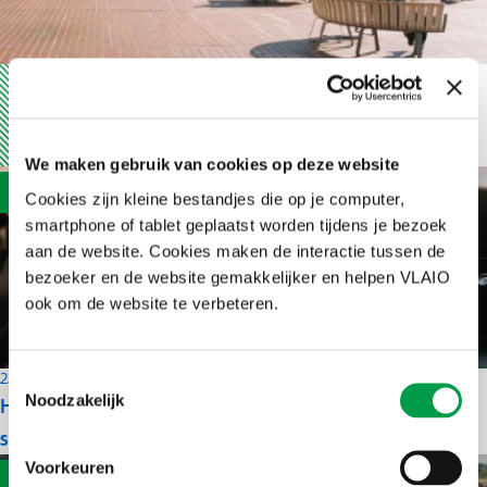
8 januari 2025
Betaalbaar wonen door verweven: slim
combineren voor een betaalbare toekomst
We maken gebruik van cookies op deze website
Cookies zijn kleine bestandjes die op je computer,
smartphone of tablet geplaatst worden tijdens je bezoek
aan de website. Cookies maken de interactie tussen de
bezoeker en de website gemakkelijker en helpen VLAIO
ook om de website te verbeteren.
23 december 2024
Toestemmingsselectie
Noodzakelijk
Hoe navigatiesystemen de leefbaarheid in
stadscentra kunnen verbeteren
Voorkeuren