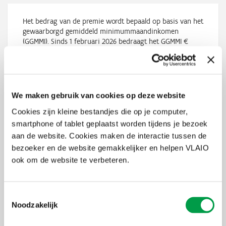
Het bedrag van de premie wordt bepaald op basis van het
gewaarborgd gemiddeld minimummaandinkomen
(GGMMI). Sinds 1 februari 2026 bedraagt het GGMMI €
2.154,11.
5 mrt 2026 - 16.16 u
We maken gebruik van cookies op deze website
Het bedrag van de premie wordt bepaald op basis van het
Cookies zijn kleine bestandjes die op je computer,
gewaarborgd gemiddeld minimummaandinkomen
smartphone of tablet geplaatst worden tijdens je bezoek
(GGMMI). Sinds 1 februari 2025 bedraagt het GGMMI €
aan de website. Cookies maken de interactie tussen de
2.111,89.
bezoeker en de website gemakkelijker en helpen VLAIO
10 apr 2025 - 11.44 u
ook om de website te verbeteren.
Toestemmingsselectie
Het bedrag van de premie wordt bepaald op basis van het
Noodzakelijk
gewaarborgd gemiddeld minimummaandinkomen
(GGMMI). Sinds 1 april 2024 bedraagt dat GGMMI