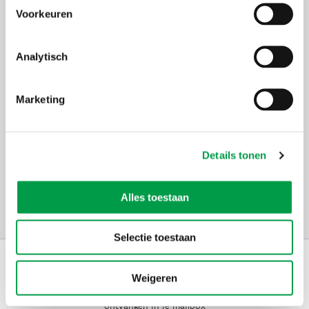
€ 2.029,88.
Voorkeuren
24 jun 2024 - 12.11 u
Analytisch
Het bedrag van de premie wordt bepaald op basis van het
Marketing
gewaarborgd gemiddeld minimummaandinkomen
(GGMMI). Sinds 1 november 2023 bedraagt dat GGMMI
€ 1.994,18.
26 jan 2024 - 10.18 u
Details tonen
Alles toestaan
Laad meer
Selectie toestaan
Schrijf je in op
de nieuwsbrief
Weigeren
Kies welk nieuws je wil
ontvangen in je mailbox