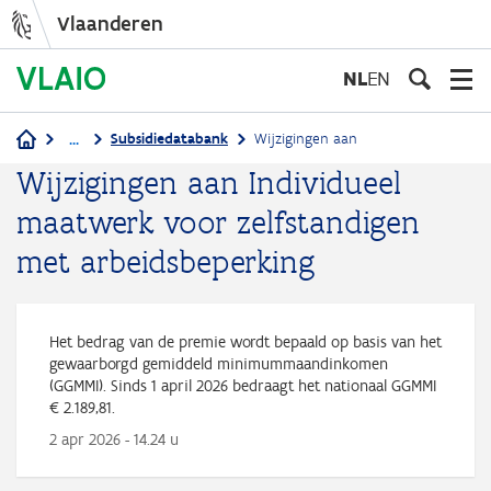
Vlaanderen
Overslaan
en
NL
EN
naar
de
...
Subsidiedatabank
Wijzigingen aan
inhoud
Kruimelpad
Wijzigingen aan Individueel
gaan
maatwerk voor zelfstandigen
met arbeidsbeperking
Het bedrag van de premie wordt bepaald op basis van het
gewaarborgd gemiddeld minimummaandinkomen
(GGMMI). Sinds 1 april 2026 bedraagt het nationaal GGMMI
€ 2.189,81.
2 apr 2026 - 14.24 u