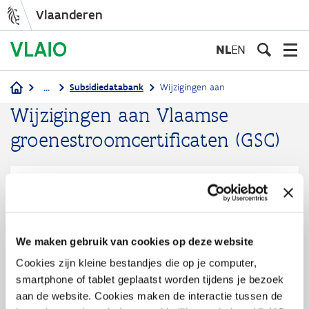
Vlaanderen
Overslaan
en
NL
EN
naar
de
...
Subsidiedatabank
Wijzigingen aan
inhoud
Kruimelpad
Wijzigingen aan Vlaamse
gaan
groenestroomcertificaten (GSC)
In 2021 wordt het certificatensysteem voor nieuwe PV-
installaties van 40 kW tot 2 MW en voor nieuwe
windturbines van 10 kW tot 300 kW vervangen door
investeringssteun via de call groene stroom. De eerste
We maken gebruik van cookies op deze website
oproep wordt verwacht in april 2021.
Cookies zijn kleine bestandjes die op je computer,
12 feb 2021 - 17.38 u
smartphone of tablet geplaatst worden tijdens je bezoek
aan de website. Cookies maken de interactie tussen de