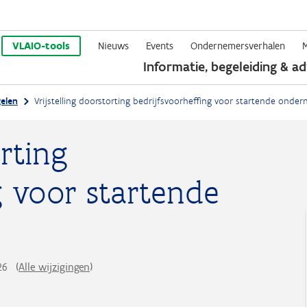
Overslaan
en
VLAIO-tools
Nieuws
Events
Ondernemersverhalen
Informatie, begeleiding & ad
naar
de
elen
Vrijstelling doorstorting bedrijfsvoorheffing voor startende onde
inhoud
gaan
orting
g voor startende
026
(
Alle wijzigingen
)