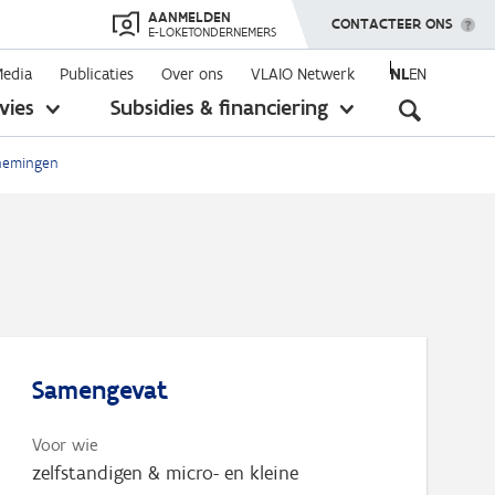
AANMELDEN
TOON MENU
CONTACTEER ONS
E-LOKETONDERNEMERS
Media
Publicaties
Over ons
VLAIO Netwerk
NL
EN
Seconda
vies
Subsidies & financiering
toon
toon
submenu
submenu
navigati
rnemingen
Samengevat
Voor wie
zelfstandigen & micro- en kleine