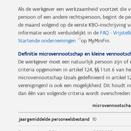
Als de werkgever een werkzaamheid voortzet die v
persoon of een andere rechtspersoon, begint de p
de maand volgend op de eerste KBO‑inschrijving va
informatie wordt verduidelijkt in de
FAQ - Vrijstel
Startende
ondernemingen
op MyMinFin.
Definitie microvennootschap en kleine vennootsc
De werkgever moet een natuurlijk persoon zijn of
criteria opgenomen in
artikel 1:24, §§ 1 tot 6 va
microvennootschap
(zoals gedefinieerd in artike
verenigingen)
is ook een mogelijkheid. Dit houdt in
dan één van volgende criteria wordt overschreden:
microvennootscha
jaargemiddelde personeelsbestand
10