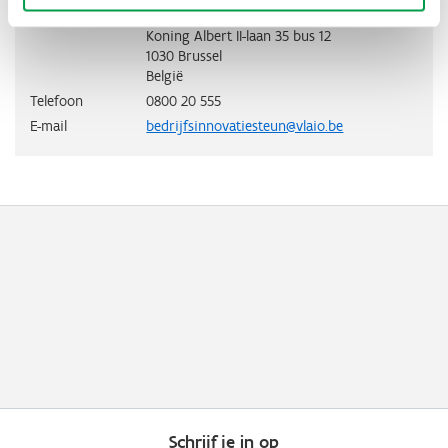
Innovatiesteun
Koning Albert II-laan 35 bus 12
1030
Brussel
België
Telefoon
0800 20 555
E-mail
bedrijfsinnovatiesteun@vlaio.be
Schrijf je in op