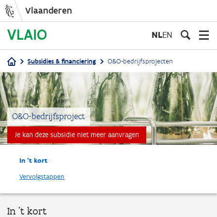
Vlaanderen
Overslaan
en
NL
EN
naar
de
Subsidies & financiering
O&O-bedrijfsprojecten
inhoud
Kruimelpad
gaan
O&O-bedrijfsproject
Je kan deze subsidie niet meer aanvragen
In 't kort
Vervolgstappen
In 't kort