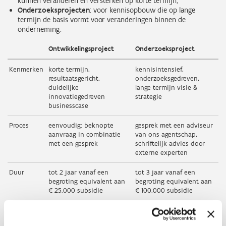
kunnen veranderen en versterken op korte termijn;
Onderzoeksprojecten
: voor kennisopbouw die op lange
termijn de basis vormt voor veranderingen binnen de
onderneming.
Ontwikkelingsproject
Onderzoeksproject
Kenmerken
korte termijn,
kennisintensief,
resultaatsgericht,
onderzoeksgedreven,
duidelijke
lange termijn visie &
innovatiegedreven
strategie
businesscase
Proces
eenvoudig: beknopte
gesprek met een adviseur
aanvraag in combinatie
van ons agentschap,
met een gesprek
schriftelijk advies door
externe experten
Duur
tot 2 jaar vanaf een
tot 3 jaar vanaf een
begroting equivalent aan
begroting equivalent aan
€ 25.000 subsidie
€ 100.000 subsidie
Subsidie
subsidie 25 tot 50 % van
25 tot 60 % van de
de projectbegroting met
projectbegroting, met