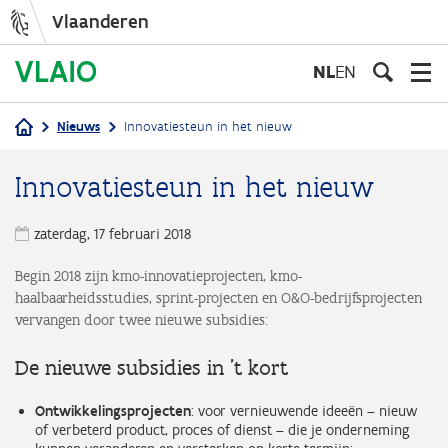
Vlaanderen
Overslaan
en
NL
EN
naar
de
Nieuws
Innovatiesteun in het nieuw
inhoud
Kruimelpad
gaan
Innovatiesteun in het nieuw
zaterdag, 17 februari 2018
Begin 2018 zijn kmo-innovatieprojecten, kmo-
haalbaarheidsstudies, sprint-projecten en O&O-bedrijfsprojecten
vervangen door twee nieuwe subsidies:
De nieuwe subsidies in 't kort
Ontwikkelingsprojecten
: voor vernieuwende ideeën – nieuw
of verbeterd product, proces of dienst – die je onderneming