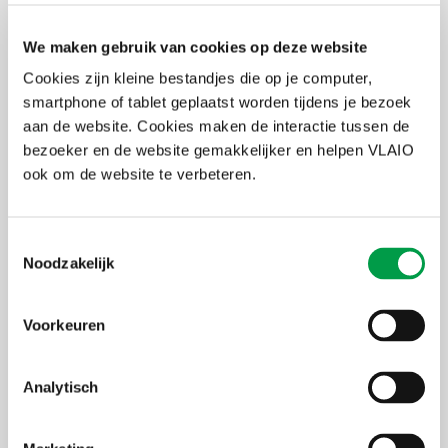
een minimum begroting
een minimumbegroting
equivalent aan een steun
equivalent aan een
van € 25.000
subsidie van € 100.000
We maken gebruik van cookies op deze website
Cookies zijn kleine bestandjes die op je computer,
smartphone of tablet geplaatst worden tijdens je bezoek
Voor wie?
aan de website. Cookies maken de interactie tussen de
bezoeker en de website gemakkelijker en helpen VLAIO
Zowel kmo’s als grote ondernemingen komen voor de beide
subsidies in aanmerking.
ook om de website te verbeteren.
Toestemmingsselectie
Accepteer marketing-cookies
om deze inhoud te
Noodzakelijk
bekijken van
https://www.youtube.com/embed/byxAibIbg_4?autoplay=0&start=0&rel=0
Voorkeuren
Analytisch