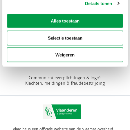
Kies welk nieuws je wil
Details tonen
ontvangen in je mailbox
Schrijf je nu in
Alles toestaan
Selectie toestaan
Werken bij VLAIO
Studies
VLAIO-app
Weigeren
VLAIO AWARDS
Contact
Communicatieverplichtingen & logo's
Klachten, meldingen & fraudebestrijding
Vlaio.be is een officiële website van de Vlaamse overheid