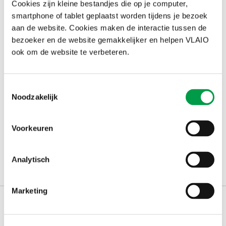
Cookies zijn kleine bestandjes die op je computer,
Inhoud
smartphone of tablet geplaatst worden tijdens je bezoek
aan de website. Cookies maken de interactie tussen de
Inleiding
bezoeker en de website gemakkelijker en helpen VLAIO
Samenvatting
ook om de website te verbeteren.
Historiek van je onderneming
Beschrijf je doelstellingen
Product of dienst
Toestemmingsselectie
Noodzakelijk
Management, organisatie en personeel
Marktanalyse en marketingstrategie
Financieel plan
Voorkeuren
Analytisch
Download publicatie
(2.69 MB)
Marketing
Schrijf je in op
de nieuwsbrief