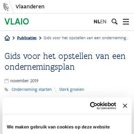
Vlaanderen
Overslaan
en
NL
EN
naar
de
Publicaties
Gids voor het opstellen van een ondernemingsplan
inhoud
Kruimelpad
gaan
Gids voor het opstellen van een
ondernemingsplan
november 2019
Onderneming starten
Sterk groeien
Elke onderneming die met een nieuwe activiteit start moet over
een ondernemingsplan/businessplan beschikken. Deze brochure is
een gids voor het opstellen van een ondernemersplan, zowel voor
starters als voor bestaande ondernemingen.
We maken gebruik van cookies op deze website