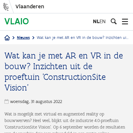
Vlaanderen
Overslaan
en
NL
EN
naar
de
Nieuws
Wat kan je met AR en VR in de bouw? Inzichten uit de proeftuin 'ConstructionSite Vision'
inhoud
Kruimelpad
gaan
Wat kan je met AR en VR in de
bouw? Inzichten uit de
proeftuin 'ConstructionSite
Vision'
woensdag, 31 augustus 2022
Wat is mogelijk met virtual en augmented reality op
bouwwerven? Heel veel, blijkt uit de industrie 4.0-proeftuin
‘ConstructionSite Vision’. Op 6 september worden de resultaten