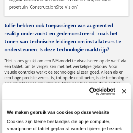
proeftuin 'ConstructionSite Vision'
Jullie hebben ook toepassingen van augmented
reality onderzocht en gedemonstreerd, zoals het
tonen van technische leidingen om installateurs te
ondersteunen. Is deze technologie marktrijp?
“Het is ons gelukt om een BIM-model te visualiseren op de werf via
een tablet, om te vergelijken met het werkelijke gebouw. Voor
visuele controles werkt de technologie al zeer goed. Alleen als er
een hoge precisie vereist is, tot op de centimeter, is de technologie
nog onvoldoende nauwkeurig. Maar ook hier gaan de evoluties
snel, dus we gaan er zeker van uit dat aannemers er op termijn
ook gebruik van zullen maken.”
We maken gebruik van cookies op deze website
De proeftuin werd drie jaar geleden opgestart, is er
op technologisch vlak veel veranderd de voorbije drie
Cookies zijn kleine bestandjes die op je computer,
smartphone of tablet geplaatst worden tijdens je bezoek
jaar?