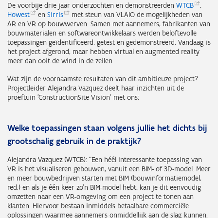
De voorbije drie jaar onderzochten en demonstreerden
WTCB
,
Howest
en
Sirris
met steun van VLAIO de mogelijkheden van
AR en VR op bouwwerven. Samen met aannemers, fabrikanten van
bouwmaterialen en softwareontwikkelaars werden beloftevolle
toepassingen geïdentificeerd, getest en gedemonstreerd. Vandaag is
het project afgerond, maar hebben virtual en augmented reality
meer dan ooit de wind in de zeilen.
Wat zijn de voornaamste resultaten van dit ambitieuze project?
Projectleider Alejandra Vazquez deelt haar inzichten uit de
proeftuin 'ConstructionSite Vision' met ons:
Welke toepassingen staan volgens jullie het dichts bij
grootschalig gebruik in de praktijk?
Alejandra Vazquez (WTCB): “Een héél interessante toepassing van
VR is het visualiseren gebouwen, vanuit een BIM- of 3D-model. Meer
en meer bouwbedrijven starten met BIM (bouwinformatiemodel,
red.) en als je één keer zo’n BIM-model hebt, kan je dit eenvoudig
omzetten naar een VR-omgeving om een project te tonen aan
klanten. Hiervoor bestaan inmiddels betaalbare commerciële
oplossingen waarmee aannemers onmiddellijk aan de slag kunnen.