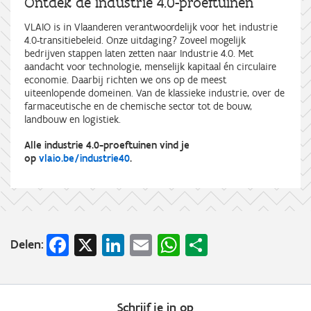
Ontdek de industrie 4.0-proeftuinen
VLAIO is in Vlaanderen verantwoordelijk voor het industrie
4.0-transitiebeleid. Onze uitdaging? Zoveel mogelijk
bedrijven stappen laten zetten naar Industrie 4.0. Met
aandacht voor technologie, menselijk kapitaal én circulaire
economie. Daarbij richten we ons op de meest
uiteenlopende domeinen. Van de klassieke industrie, over de
farmaceutische en de chemische sector tot de bouw,
landbouw en logistiek.
Alle industrie 4.0-proeftuinen vind je
op
vlaio.be/industrie40
.
Facebook
X
LinkedIn
Email
WhatsApp
Share
Delen:
Schrijf je in op