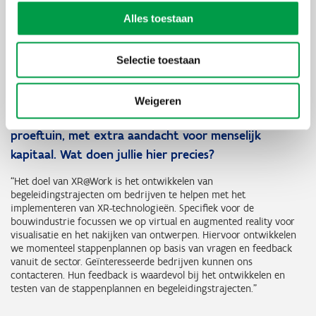
,
Alles toestaan
Digital Construction Advisor WTCB en projectleider
proeftuin 'ConstructionSite Vision'
Selectie toestaan
Jullie zijn met het WTCB ook betrokken bij het
Weigeren
nieuwe project XR@Work, een vervolg op de
proeftuin, met extra aandacht voor menselijk
kapitaal. Wat doen jullie hier precies?
“Het doel van XR@Work is het ontwikkelen van
begeleidingstrajecten om bedrijven te helpen met het
implementeren van XR-technologieën. Specifiek voor de
bouwindustrie focussen we op virtual en augmented reality voor
visualisatie en het nakijken van ontwerpen. Hiervoor ontwikkelen
we momenteel stappenplannen op basis van vragen en feedback
vanuit de sector. Geïnteresseerde bedrijven kunnen ons
contacteren. Hun feedback is waardevol bij het ontwikkelen en
testen van de stappenplannen en begeleidingstrajecten.”