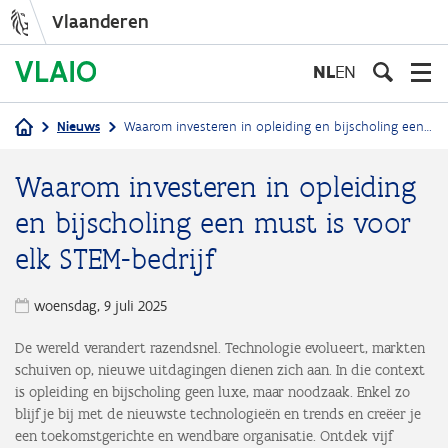
Vlaanderen
Overslaan
en
NL
EN
naar
de
Nieuws
Waarom investeren in opleiding en bijscholing een must is voor elk STEM-bedrijf
inhoud
Kruimelpad
gaan
Waarom investeren in opleiding
en bijscholing een must is voor
elk STEM-bedrijf
woensdag, 9 juli 2025
De wereld verandert razendsnel. Technologie evolueert, markten
schuiven op, nieuwe uitdagingen dienen zich aan. In die context
is opleiding en bijscholing geen luxe, maar noodzaak. Enkel zo
blijf je bij met de nieuwste technologieën en trends en creëer je
een toekomstgerichte en wendbare organisatie. Ontdek vijf