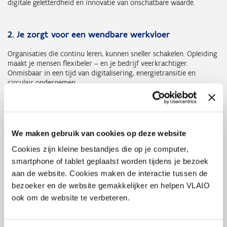
digitale geletterdheid en innovatie van onschatbare waarde.
2. Je zorgt voor een wendbare werkvloer
Organisaties die continu leren, kunnen sneller schakelen. Opleiding
maakt je mensen flexibeler – en je bedrijf veerkrachtiger.
Onmisbaar in een tijd van digitalisering, energietransitie en
circulair ondernemen.
3. Je trekt gemotiveerd talent aan
We maken gebruik van cookies op deze website
Levenslang leren is vandaag minstens even belangrijk als loon of
extralegale voordelen. In een krappe arbeidsmarkt trek je
Cookies zijn kleine bestandjes die op je computer,
gemotiveerde profielen aan door hen groeikansen te bieden –
smartphone of tablet geplaatst worden tijdens je bezoek
vanaf dag één.
aan de website. Cookies maken de interactie tussen de
bezoeker en de website gemakkelijker en helpen VLAIO
4. Je houdt medewerkers gemotiveerd
ook om de website te verbeteren.
Wie zijn medewerkers ontwikkelingskansen biedt, houdt ze ook
langer aan boord. Dat zorgt voor minder verloop, meer