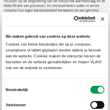
focussen op de vergroening van de industriële warmtevraag en de
elektrificatie van processen. De dienstverleners zullen in eerste
instantie hun eigen klantenbestand benaderen en een gerichte,
thematische scan aanbieden.
Elke geselecteerde partij ontvangt een startquotum van vijf
businesscases. Na afronding kan een extra quotum worden
aangevraagd, op basis van de voorwaarden zoals beschreven in de
We maken gebruik van cookies op deze website
selectieleidraad.
Cookies zijn kleine bestandjes die op je computer,
Eerder stelde VLAIO al 10 dienstverleners aan via een eerdere
smartphone of tablet geplaatst worden tijdens je bezoek
raamovereenkomst. Dienstverleners van de lopende
aan de website. Cookies maken de interactie tussen de
vergroeningsscan kunnen zich onder bepaalde voorwaarden
kandidaat stellen voor de nieuwe raamovereenkomst.
bezoeker en de website gemakkelijker en helpen VLAIO
ook om de website te verbeteren.
De opdracht
Toestemmingsselectie
Noodzakelijk
Alle informatie over de nieuwe opdracht
vind je hier op
Public
Procurement
.
Voorkeuren