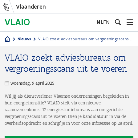
Vlaanderen
Overslaan
en
NL
EN
naar
de
Nieuws
VLAIO zoekt adviesbureaus om vergroeningsscans uit te voeren
inhoud
Kruimelpad
gaan
VLAIO zoekt adviesbureaus om
vergroeningsscans uit te voeren
woensdag, 9 april 2025
Wil jij als dienstverlener Vlaamse ondernemingen begeleiden in
hun energietransitie? VLAIO stelt via een nieuwe
raamovereenkomst 12 energiestudiebureaus aan om gerichte
vergroeningsscans uit te voeren. Dien je kandidatuur in via de
overheidsopdracht en schrijf je in voor onze infosessie op 28 april.