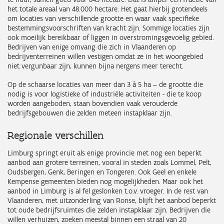
het totale areaal van 48.000 hectare. Het gaat hierbij grotendeels
om locaties van verschillende grootte en waar vaak specifieke
bestemmingsvoorschriften van kracht zijn. Sommige locaties zijn
ook moeilijk bereikbaar of liggen in overstromingsgevoelig gebied.
Bedrijven van enige omvang die zich in Vlaanderen op
bedrijventerreinen willen vestigen omdat ze in het woongebied
niet vergunbaar zijn, kunnen bijna nergens meer terecht.
Op de schaarse locaties van meer dan 3 à 5 ha – de grootte die
nodig is voor logistieke of industriële activiteiten - die te koop
worden aangeboden, staan bovendien vaak verouderde
bedrijfsgebouwen die zelden meteen instapklaar zijn.
Regionale verschillen
Limburg springt eruit als enige provincie met nog een beperkt
aanbod aan grotere terreinen, vooral in steden zoals Lommel, Pelt,
Oudsbergen, Genk, Beringen en Tongeren. Ook Geel en enkele
Kempense gemeenten bieden nog mogelijkheden. Maar ook het
aanbod in Limburg is al fel geslonken t.o.v. vroeger. In de rest van
Vlaanderen, met uitzonderling van Ronse, blijft het aanbod beperkt
tot oude bedrijfsruimtes die zelden instapklaar zijn. Bedrijven die
willen verhuizen, zoeken meestal binnen een straal van 20