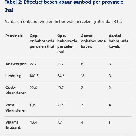
Tabel 2:
Effectief beschikbaar aanbod per provincie
(ha)
Aantallen onbebouwde en bebouwde percelen groter dan 3 ha.
Provincie
Opp.
Opp.
Aantal
Aantal
onbebouwde
bebouwde
onbebouwde
bebouwde
percelen (ha)
percelen
kavels
kavels
(ha)
Antwerpen
27,7
13,7
6
3
Limburg
140,5
54,6
18
3
Oost-
22,0
10,7
2
2
Vlaanderen
West-
11,8
21,5
3
4
Vlaanderen
Vlaams
43,4
7,7
4
1
Brabant