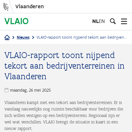
Vlaanderen
Overslaan
en
NL
EN
naar
de
Nieuws
VLAIO-rapport toont nijpend tekort aan bedrijventerreinen in Vlaanderen
inhoud
Kruimelpad
gaan
VLAIO-rapport toont nijpend
tekort aan bedrijventerreinen in
Vlaanderen
maandag, 26 mei 2025
Vlaanderen kampt met een tekort aan bedrijventerreinen. Er is
vandaag nauwelijks nog ruimte beschikbaar voor bedrijven die
zich willen vestigen op een bedrijventerrein. Regionaal zijn er
wel wat verschillen. VLAIO brengt de situatie in kaart in een
nieuw rapport.