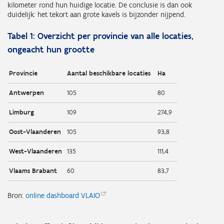
kilometer rond hun huidige locatie. De conclusie is dan ook
duidelijk: het tekort aan grote kavels is bijzonder nijpend.
Tabel 1:
Overzicht per provincie van alle locaties,
ongeacht hun grootte
Provincie
Aantal beschikbare locaties
Ha
Antwerpen
105
80
Limburg
109
274,9
Oost-Vlaanderen
105
93,8
West-Vlaanderen
135
111,4
Vlaams Brabant
60
83,7
Bron:
online dashboard
VLAIO