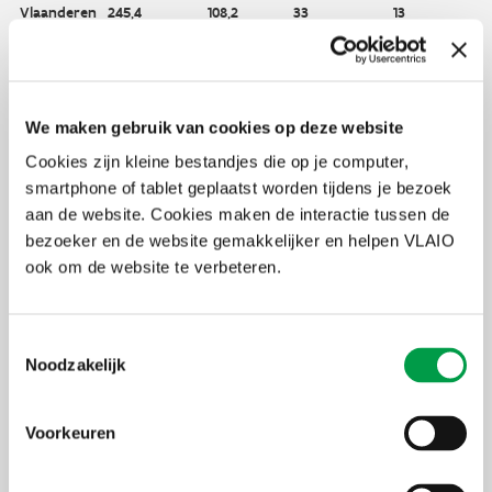
Vlaanderen
245,4
108,2
33
13
Bron:
online dashboard
VLAIO
, januari 2025
Bedrijventerreinen verdwijnen sneller dan ze
We maken gebruik van cookies op deze website
erbij komen
Cookies zijn kleine bestandjes die op je computer,
smartphone of tablet geplaatst worden tijdens je bezoek
Het rapport toont aan dat het totale aanbod aan
bedrijventerreinen sinds 2018 daalt. In 2024 werd amper 43 hectare
aan de website. Cookies maken de interactie tussen de
als bedrijventerrein bestemd, terwijl maar liefst 200 hectare een
bezoeker en de website gemakkelijker en helpen VLAIO
andere bestemming kreeg. Regelmatig gaat het om
ook om de website te verbeteren.
herbestemmingen vanwege overstromingsrisico’s. Dit betekent een
grotere uitstroom dan instroom aan bedrijventerreinen.
Toestemmingsselectie
Noodzakelijk
Voorkeuren