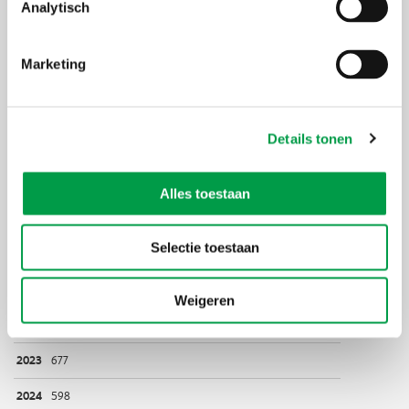
Analytisch
Marketing
Tabel 3: In- en uitstroom
Details tonen
Tabel 4:
Evolutie onbebouwd effectief beschikbaar
aanbod (ha)
Alles toestaan
Jaar
Oppervlakte (ha) onbebouwd beschikbaar aanbod
Selectie toestaan
2020
1157
2021
849
Weigeren
2022
745
2023
677
2024
598