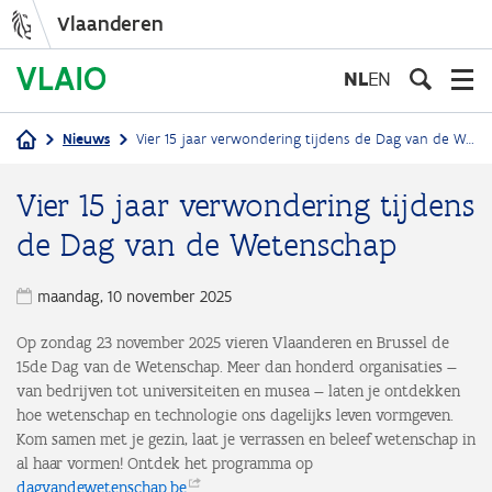
Vlaanderen
Overslaan
en
NL
EN
naar
de
Nieuws
Vier 15 jaar verwondering tijdens de Dag van de Wetenschap
inhoud
Kruimelpad
gaan
Vier 15 jaar verwondering tijdens
de Dag van de Wetenschap
maandag, 10 november 2025
Op zondag 23 november 2025 vieren Vlaanderen en Brussel de
15de Dag van de Wetenschap. Meer dan honderd organisaties —
van bedrijven tot universiteiten en musea — laten je ontdekken
hoe wetenschap en technologie ons dagelijks leven vormgeven.
Kom samen met je gezin, laat je verrassen en beleef wetenschap in
al haar vormen! Ontdek het programma op
dagvandewetenschap.be
.