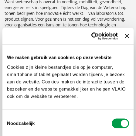
Want wetenschap is overal: in voeding, mobiliteit, gezondheid,
energie en zelfs in speelgoed. Tijdens de Dag van de Wetenschap
tonen bedrijven hoe innovatie écht werkt — van laboratoria tot
productielijnen. Voor gezinnen is het een dag vol verwondering,
voor organisaties een kans om te tonen hoe technologie en
innovatie in hun DNA zitten. Onder meer bij deze bedrijven kan je
samen met je kinderen proeven van STEM-rijke activiteiten:
Bij
ArcelorMittal
ontdek je hoe staalproductie bijdraagt aan
een CO₂-neutrale toekomst.
We maken gebruik van cookies op deze website
BASF
Antwerpen
laat kinderen tussen 6 en 12 jaar in het 'Kids
Lab - Clever Foodies' experimenteren met kleurrijke reacties,
Cookies zijn kleine bestandjes die op je computer,
bruisende mengsels en smakelijke wetenschap.
smartphone of tablet geplaatst worden tijdens je bezoek
Biometriq
toont live hoe glucose je lichaam beïnvloedt, een
aan de website. Cookies maken de interactie tussen de
unieke blik op gezondheidstechnologie.
CMB.TECH
demonstreert hoe waterstofmotoren de
bezoeker en de website gemakkelijker en helpen VLAIO
scheepvaart duurzamer maken.
ook om de website te verbeteren.
Imec
opent zijn wereldvermaarde chiplabo in Leuven en biedt
workshops rond
chiptechnologie
. Voor jongeren kinderen is
er
Tali's
Robolab
.
Melexis
organiseert techniekworkshops voor kinderen van 8
Toestemmingsselectie
tot 16 jaar, waar ze zelf aan de slag gaan.
Noodzakelijk