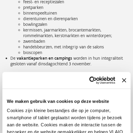
feest- en receptiezalen
pretparken
binnenspeeltuinen
dierentuinen en dierenparken
bowlingzalen
kermissen, jaarmarkten, brocantemarkten,
rommelmarkten, kerstmarkten en winterdorpen;
zwembaden
handelsbeurzen, met inbegrip van de salons
bioscopen
De
vakantieparken en campings
worden in hun integraliteit
gesloten vanaf dinsdagochtend 3 november.
Ondernemingen die door de coronamaatregelen
verplicht
moeten sluiten
, hoeven voor deze periode van verplichte
We maken gebruik van cookies op deze website
sluiting hun omzetverlies niet te bewijzen om in aanmerking
te komen voor het
Nieuw Vlaams
Cookies zijn kleine bestandjes die op je computer,
beschermingsmechanisme
.
smartphone of tablet geplaatst worden tijdens je bezoek
aan de website. Cookies maken de interactie tussen de
bezoeker en de website gemakkelijker en helpen VLAIO