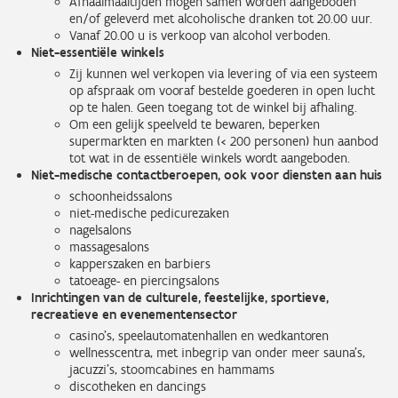
Afhaalmaaltijden mogen samen worden aangeboden
en/of geleverd met alcoholische dranken tot 20.00 uur.
Vanaf 20.00 u is verkoop van alcohol verboden.
Niet-essentiële winkels
Zij kunnen wel verkopen via levering of via een systeem
op afspraak om vooraf bestelde goederen in open lucht
op te halen. Geen toegang tot de winkel bij afhaling.
Om een gelijk speelveld te bewaren, beperken
supermarkten en markten (< 200 personen) hun aanbod
tot wat in de essentiële winkels wordt aangeboden.
Niet-medische contactberoepen, ook voor diensten aan huis
schoonheidssalons
niet-medische pedicurezaken
nagelsalons
massagesalons
kapperszaken en barbiers
tatoeage- en piercingsalons
Inrichtingen van de culturele, feestelijke, sportieve,
recreatieve en evenementensector
casino's, speelautomatenhallen en wedkantoren
wellnesscentra, met inbegrip van onder meer sauna's,
jacuzzi's, stoomcabines en hammams
discotheken en dancings