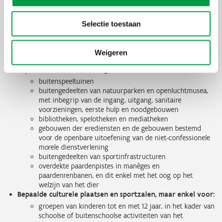
verkopen
gespecialiseerde detailhandelszaken die breigarens,
handwerken en fournituren verkopen
Selectie toestaan
winkels voor schrijf- en papierwaren
De
markten die in hoofdzaak essentiële goederen
aanbieden
, mits zij deze preventiemaatregelen handhaven (zie
Weigeren
MB).
Bepaalde outdoor inrichtingen
buitenspeeltuinen
buitengedeelten van natuurparken en openluchtmusea,
met inbegrip van de ingang, uitgang, sanitaire
voorzieningen, eerste hulp en noodgebouwen
bibliotheken, spelotheken en mediatheken
gebouwen der erediensten en de gebouwen bestemd
voor de openbare uitoefening van de niet-confessionele
morele dienstverlening
buitengedeelten van sportinfrastructuren
overdekte paardenpistes in manèges en
paardenrenbanen, en dit enkel met het oog op het
welzijn van het dier
Bepaalde culturele plaatsen en sportzalen, maar enkel voor:
groepen van kinderen tot en met 12 jaar, in het kader van
schoolse of buitenschoolse activiteiten van het