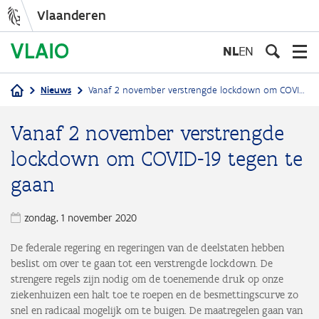
Vlaanderen
Overslaan
en
NL
EN
naar
de
Nieuws
Vanaf 2 november verstrengde lockdown om COVID-19 tegen te gaan
inhoud
Kruimelpad
gaan
Vanaf 2 november verstrengde
lockdown om COVID-19 tegen te
gaan
zondag, 1 november 2020
De federale regering en regeringen van de deelstaten hebben
beslist om over te gaan tot een verstrengde lockdown. De
strengere regels zijn nodig om de toenemende druk op onze
ziekenhuizen een halt toe te roepen en de besmettingscurve zo
snel en radicaal mogelijk om te buigen. De maatregelen gaan van