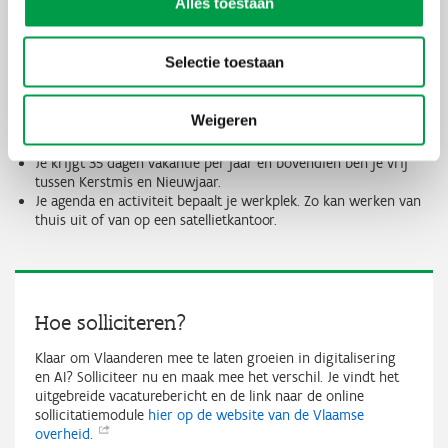
Alles toestaan
Je ontvangt de volgende voordelen: maaltijdcheques, gratis
openbaar vervoer voor je woon-werkverkeer, een breed aanbod
van leasefietsen, hospitalisatieverzekering, een financiële
Selectie toestaan
tussenkomst voor kinderopvang tijdens alle schoolvakanties, ...
Je bouwt als contractueel personeelslid binnen de Vlaamse
overheid een aanvullend pensioen op. Deze bijdrage is 5% van
Weigeren
je salaris. Daarbij wordt een step rate toegepast van 8% op het
salaris boven 36.614 euro (100%, te indexeren).
Je krijgt 35 dagen vakantie per jaar en bovendien ben je vrij
tussen Kerstmis en Nieuwjaar.
Je agenda en activiteit bepaalt je werkplek. Zo kan werken van
thuis uit of van op een satellietkantoor.
Hoe solliciteren?
Klaar om Vlaanderen mee te laten groeien in digitalisering
en AI? Solliciteer nu en maak mee het verschil. Je vindt het
uitgebreide vacaturebericht en de link naar de online
sollicitatiemodule
hier op de website van de Vlaamse
overheid.