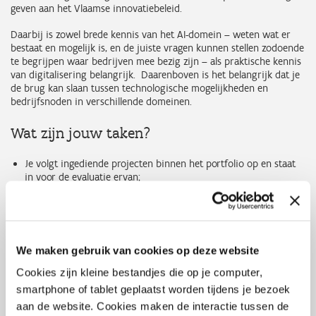
geven aan het Vlaamse innovatiebeleid.
Daarbij is zowel brede kennis van het AI-domein – weten wat er
bestaat en mogelijk is, en de juiste vragen kunnen stellen zodoende
te begrijpen waar bedrijven mee bezig zijn – als praktische kennis
van digitalisering belangrijk. Daarenboven is het belangrijk dat je
de brug kan slaan tussen technologische mogelijkheden en
bedrijfsnoden in verschillende domeinen.
Wat zijn jouw taken?
Je volgt ingediende projecten binnen het portfolio op en staat
in voor de evaluatie ervan;
Je onderbouwt beslissingen en communiceert helder naar
bedrijven en collega’s;
Je adviseert klanten over steunaanvragen en je vertaalt
complexe vraagstukken naar heldere inzichten;
Je fungeert als AI expert tijdens infosessies en
We maken gebruik van cookies op deze website
overlegmomentenJe deelt kennis en bouwt een netwerk op met
partners, bedrijven en organisaties;
Cookies zijn kleine bestandjes die op je computer,
Je draagt bij aan de optimalisatie van processen;
smartphone of tablet geplaatst worden tijdens je bezoek
Je hebt een sterke technische achtergrond in het gebruik van
aan de website. Cookies maken de interactie tussen de
AI, kan complexe informatie helder vertalen en bent een