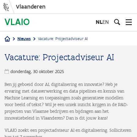
Vlaanderen
Overslaan
en
NL
EN
naar
de
Nieuws
Vacature: Projectadviseur AI
inhoud
Kruimelpad
gaan
Vacature: Projectadviseur AI
donderdag, 30 oktober 2025
Ben jij geboeid door AI, digitalisering en innovatie? Heb je
ervaring met dataverwerking en data pipelines en kennis van
Machine Learning en toepassingen zoals generatieve modellen
voor beeld of tekst? Wil je een uniek inzicht krijgen in de R&D-
projecten van Vlaamse bedrijven en bijdragen aan het
innovatiebeleid in Vlaanderen? Dan is dit jouw kans!
VLAIO zoekt een projectadviseur AI en digitalisering.
Solliciteren