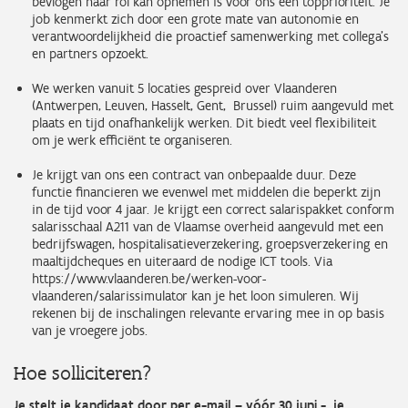
bevlogen haar rol kan opnemen is voor ons een topprioriteit. Je
job kenmerkt zich door een grote mate van autonomie en
verantwoordelijkheid die proactief samenwerking met collega’s
en partners opzoekt.
We werken vanuit 5 locaties gespreid over Vlaanderen
(Antwerpen, Leuven, Hasselt, Gent, Brussel) ruim aangevuld met
plaats en tijd onafhankelijk werken. Dit biedt veel flexibiliteit
om je werk efficiënt te organiseren.
Je krijgt van ons een contract van onbepaalde duur. Deze
functie financieren we evenwel met middelen die beperkt zijn
in de tijd voor 4 jaar. Je krijgt een correct salarispakket conform
salarisschaal A211 van de Vlaamse overheid aangevuld met een
bedrijfswagen, hospitalisatieverzekering, groepsverzekering en
maaltijdcheques en uiteraard de nodige ICT tools. Via
https://www.vlaanderen.be/werken-voor-
vlaanderen/salarissimulator kan je het loon simuleren. Wij
rekenen bij de inschalingen relevante ervaring mee in op basis
van je vroegere jobs.
Hoe solliciteren?
Je stelt je kandidaat door per e-mail – vóór 30 juni - je