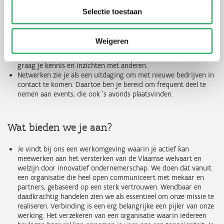
tegelijkertijd wil vastbijten.
Selectie toestaan
Je handelt autonoom en planmatig, maar treedt ook erg
gemakkelijk in verbinding met anderen. De afwisseling om af te
wijken van je standaard takenpakket vind je fijn. Effectiviteit en
Weigeren
efficiëntie gaan dan ook bij jou hand in hand.
Je neemt zelf initiatief om je kennis bij te schaven en deelt
graag je kennis en inzichten met anderen.
Netwerken zie je als een uitdaging om met nieuwe bedrijven in
contact te komen. Daartoe ben je bereid om frequent deel te
nemen aan events, die ook ’s avonds plaatsvinden.
Wat bieden we je aan?
Je vindt bij ons een werkomgeving waarin je actief kan
meewerken aan het versterken van de Vlaamse welvaart en
welzijn door innovatief ondernemerschap. We doen dat vanuit
een organisatie die heel open communiceert met mekaar en
partners, gebaseerd op een sterk vertrouwen. Wendbaar en
daadkrachtig handelen zien we als essentieel om onze missie te
realiseren. Verbinding is een erg belangrijke een pijler van onze
werking. Het verzekeren van een organisatie waarin iedereen