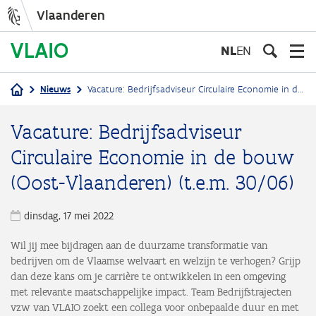
Vlaanderen
Overslaan
en
NL
EN
naar
de
Nieuws
Vacature: Bedrijfsadviseur Circulaire Economie in de bouw (Oost-Vlaanderen) (t.e.m. 30/06)
inhoud
Kruimelpad
gaan
Vacature: Bedrijfsadviseur
Circulaire Economie in de bouw
(Oost-Vlaanderen) (t.e.m. 30/06)
dinsdag, 17 mei 2022
Wil jij mee bijdragen aan de duurzame transformatie van
bedrijven om de Vlaamse welvaart en welzijn te verhogen? Grijp
dan deze kans om je carrière te ontwikkelen in een omgeving
met relevante maatschappelijke impact. Team Bedrijfstrajecten
vzw van VLAIO zoekt een collega voor onbepaalde duur en met