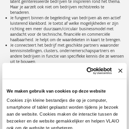
latent geïnteresseerde bedrijven te inspireren rond het thema.
Maar je aarzelt ook niet om bedrijven rechtstreeks te
benaderen.
Je fungeert binnen de begeleiding van bedrijven als een actief
luisterend klankbord. Je toetst af welke mogelijkheden er zijn
richting een meer duurzaam/circulair businessmodel met
aandacht voor de technische, financiële en commerciële
haalbaarheid. Je helpt om de waardeketen in kaart te brengen.
Je connecteert het bedrijf met geschikte partners waaronder
kennisinstellingen, clusters, ondernemerschapspartners en
andere bedrijven in functie van specifieke kennis die ze wensen
uit te bouwen.
Je adviseert bedrijven met betrekking tot specifieke
overheidsreglementering relevant voor hun business case.
Hiertoe bouw je nauwe contacten uit met de relevante
beleidsdomeinen voor het thema circulaire economie en
partners in de bouwsector.
We maken gebruik van cookies op deze website
Je belangrijkste werkgebied situeert zich in de provincie Oost-
Vlaanderen. Je maakt daarnaast deel uit van een Vlaams team
Cookies zijn kleine bestandjes die op je computer,
van bedrijfsadviseurs met focus op circulaire economie. Met
smartphone of tablet geplaatst worden tijdens je bezoek
hen bouw je kennis en een netwerk uit, exploreer je met
aan de website. Cookies maken de interactie tussen de
nieuwe werkmethodieken in de begeleiding en detecteer je
bezoeker en de website gemakkelijker en helpen VLAIO
nieuwe behoeftes bij bedrijven richting het
overheidsinstrumentarium. Ad hoc verplaatsingen doorheen
ook om de website te verbeteren.