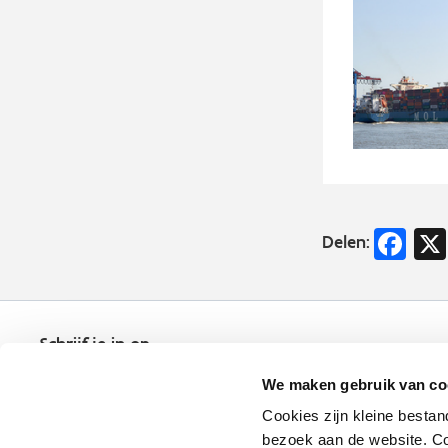
Fa
Delen:
Schrijf je in op
de nieuwsbrief
We maken gebruik van co
Kies welk nieuws je wil
ontvangen in je mailbox
Cookies zijn kleine bestan
bezoek aan de website. Co