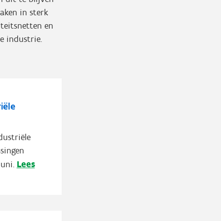
aken in sterk
iteitsnetten en
e industrie.
iële
ustriële
ssingen
Lees
uni.