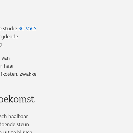
e studie
3C‑VaCS
rijdende
t.
e van
ar haar
ofkosten, zwakke
toekomst
isch haalbaar
ldoende steun
 uit te blijven