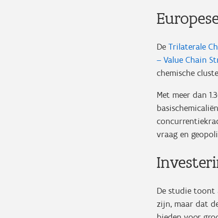
Europese
De
Trilaterale 
– Value Chain
St
chemische cluste
Met meer dan 1.
basischemicaliën
concurrentiekra
vraag en geopol
Invester
De studie toont
zijn, maar dat 
bieden voor groo