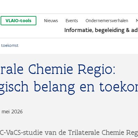
Overslaan
en
VLAIO-tools
Nieuws
Events
Ondernemersverhalen
Informatie, begeleiding & ad
naar
de
n toekomst
inhoud
gaan
erale Chemie Regio:
egisch belang en toeko
 mei 2026
C-VaCS-studie van de Trilaterale Chemie Reg