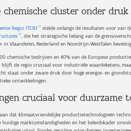
 chemische cluster onder druk
Chemie Regio
(TCR)
stelde onlangs de resultaten voor van d
ructures
, die het strategische belang van de grensoversch
r in Vlaanderen, Nederland en Noordrijn‑Westfalen bevestig
300 chemische bedrijven en 40% van de Europese producti
 blijft de regio cruciaal voor industriële waardeketens, ma
cht staat onder zware druk door hoge energie‑ en grondst
itieke ontwikkelingen.
ingen cruciaal voor duurzame 
 aan dat klimaatvriendelijke productietechnologieën techn
de huidige marktomstandigheden en het beleidskader onvo
tschalige uitrol. Zonder gerichte actie dreigen investeringen