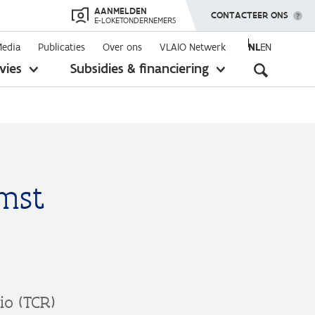
AANMELDEN
TOON MENU
CONTACTEER ONS
E-LOKETONDERNEMERS
Media
Publicaties
Over ons
VLAIO Netwerk
NL
EN
Seconda
vies
Subsidies & financiering
toon
toon
submenu
submenu
navigati
mst
io (TCR)