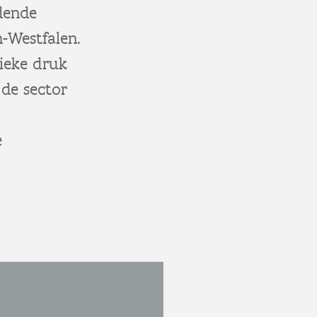
jdende
-Westfalen.
tieke druk
 de sector
e