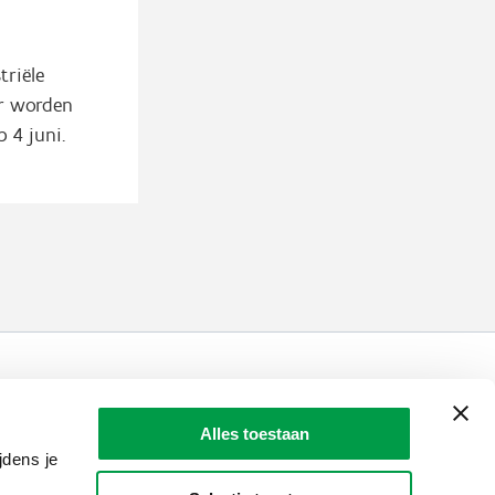
triële
er worden
 4 juni.
LAIO AWARDS
Contact
Alles toestaan
jdens je
en, meldingen & fraudebestrijding