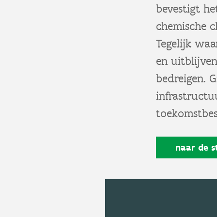
bevestigt he
chemische cl
Tegelijk waa
en uitblijve
bedreigen. 
infrastructu
toekomstbes
naar de
s