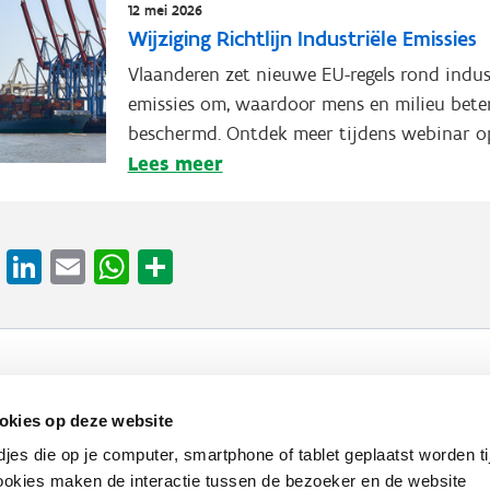
12 mei 2026
Wijziging Richtlijn Industriële Emissies
Vlaanderen zet nieuwe EU-regels rond indus
emissies om, waardoor mens en milieu bet
beschermd. Ontdek meer tijdens webinar op
Lees meer
cebook
X
LinkedIn
Email
WhatsApp
Share
Werken bij VLAIO
Studies
VLAIO-app
V
okies op deze website
djes die op je computer, smartphone of tablet geplaatst worden ti
Communicatieverplichtingen & logo's
Klacht
okies maken de interactie tussen de bezoeker en de website