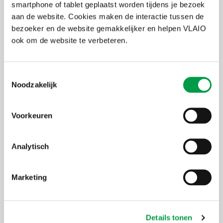
smartphone of tablet geplaatst worden tijdens je bezoek
Accepteer marketing-cookies
om deze inhoud te
aan de website. Cookies maken de interactie tussen de
bekijken van
bezoeker en de website gemakkelijker en helpen VLAIO
https://www.youtube.com/embed/YExWxzy8dT8?autoplay=0&start=0&rel=0
ook om de website te verbeteren.
Toestemmingsselectie
Noodzakelijk
Voorkeuren
Analytisch
Marketing
Facebook
X
LinkedIn
Email
WhatsApp
Share
Delen:
Details tonen