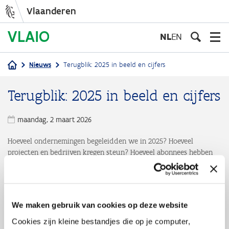
Vlaanderen
Overslaan
en
NL
EN
naar
de
Nieuws
Terugblik: 2025 in beeld en cijfers
inhoud
Kruimelpad
gaan
Terugblik: 2025 in beeld en cijfers
maandag, 2 maart 2026
Hoeveel ondernemingen begeleidden we in 2025? Hoeveel
projecten en bedrijven kregen steun? Hoeveel abonnees hebben
ons nieuwsbrieven? Op welke thema's zetten we extra in?
Ontdek in deze terugblik wat we realiseerden in 2025 en waar
we blijven op inzetten, samen met onze partners in het VLAIO
Netwerk.
We maken gebruik van cookies op deze website
Cookies zijn kleine bestandjes die op je computer,