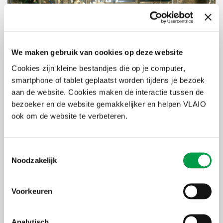
We maken gebruik van cookies op deze website
Cookies zijn kleine bestandjes die op je computer,
smartphone of tablet geplaatst worden tijdens je bezoek
aan de website. Cookies maken de interactie tussen de
bezoeker en de website gemakkelijker en helpen VLAIO
ook om de website te verbeteren.
Exploitanten van vergunde stookinstallaties met een nominaal
thermisch ingangsvermogen tussen 1 MW en 50 MW moeten
Toestemmingsselectie
uiterlijk op 31 december 2025 hun installaties registreren.
Hier op
Noodzakelijk
de website van het Departement
Omgeving
vind je uitgebreide
technische informatie over welke installaties onder deze
verplichting vallen en hoe de registratie precies verloopt.
Voorkeuren
Alle exploitanten worden gevraagd te controleren of hun
stookinstallaties correct en volledig zijn opgenomen in het online
register. Ontbreekt een installatie, of klopt de informatie niet, dan
Analytisch