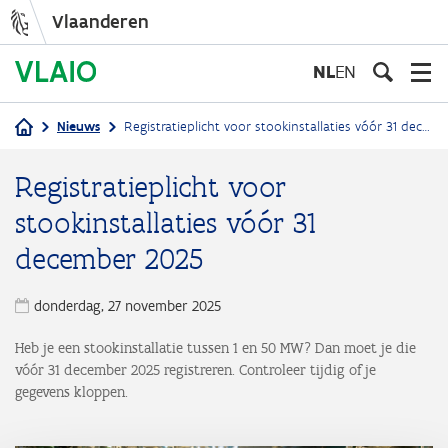
Vlaanderen
Overslaan
en
NL
EN
naar
de
Nieuws
Registratieplicht voor stookinstallaties vóór 31 december 2025
inhoud
Kruimelpad
gaan
Registratieplicht voor
stookinstallaties vóór 31
december 2025
donderdag, 27 november 2025
Heb je een stookinstallatie tussen 1 en 50 MW? Dan moet je die
vóór 31 december 2025 registreren. Controleer tijdig of je
gegevens kloppen.