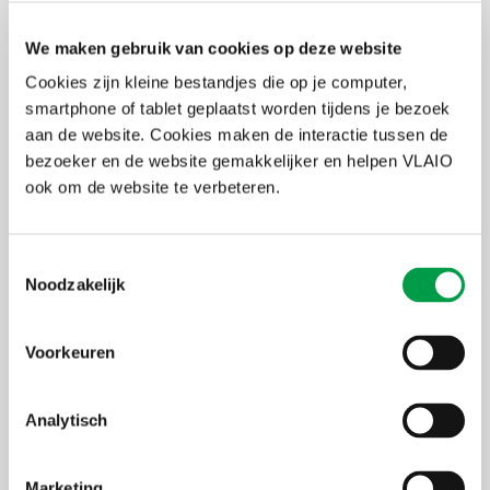
De Vlaamse Regering lanceerde in maart de vierde oproep van het
Vlaams Internationaal Klimaatactieprogramma. In het kader van
deze oproep voorziet de Vlaamse Regering 15 miljoen euro
We maken gebruik van cookies op deze website
subsidies voor demonstratie-, disseminatie-, en/of
Cookies zijn kleine bestandjes die op je computer,
capaciteitsopbouwprojecten. De projecten moeten uitgevoerd
worden in ontwikkelingslanden en met een Vlaamse onderneming
smartphone of tablet geplaatst worden tijdens je bezoek
in de lead.
aan de website. Cookies maken de interactie tussen de
bezoeker en de website gemakkelijker en helpen VLAIO
Waaraan moet je project voldoen?
ook om de website te verbeteren.
Om in aanmerking te komen, moeten projecten rechtstreeks en
expliciet gericht zijn op de ondersteuning van adaptatie- en/of
mitigatieacties in ontwikkelingslanden. Projecten moeten volledig
Toestemmingsselectie
klimaataanrekenbaar zijn zoals gedefinieerd door het
Noodzakelijk
Ontwikkelingssamenwerkingscomité van de
OESO
. Dit betekent
dat het project als voornaamste doel moet hebben om de
negatieve impact van klimaatverandering op leef- en
Voorkeuren
omgevingsomstandigheden (adaptatie) en/of de uitstoot van
broeikasgassen (mitigatie) in ontwikkelingslanden te beperken. De
klimaatdoelstelling (mitigatie en/of adaptatie) moet expliciet als
Analytisch
primair worden benadrukt in de beschrijving van de beoogde
doelstellingen en de bijbehorende activiteit(en) van het project.
Marketing