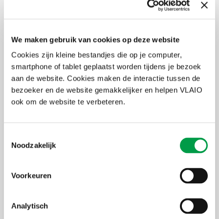
uit binnen- en buitenland de kans krijgen om deel te nemen.
Daarnaast verkiezen we ook consultaties die deels in groep
verlopen (concurrenten of potentiële partners in één ruimte
samenbrengen) en deels individueel (voor meer confidentiële
We maken gebruik van cookies op deze website
informatie). We zorgen hierbij ook dat er een publiek verslag is van
de consultatie, zodat bedrijven die de consultatie gemist hebben,
Cookies zijn kleine bestandjes die op je computer,
toch even goed geïnformeerd zijn en op gelijke voet kunnen
smartphone of tablet geplaatst worden tijdens je bezoek
meedingen naar de opdracht die erop volgt. Het verslag is steevast
aan de website. Cookies maken de interactie tussen de
een bijlage bij de latere aanbesteding. Op deze manier waarborgt
bezoeker en de website gemakkelijker en helpen VLAIO
de PIO-aanpak transparantie, non-discriminatie en mededinging;
de sleutelprincipes bij overheidsopdrachten.
ook om de website te verbeteren.
Lees er meer over in onze
gids
.
Toestemmingsselectie
Noodzakelijk
Voorkeuren
Analytisch