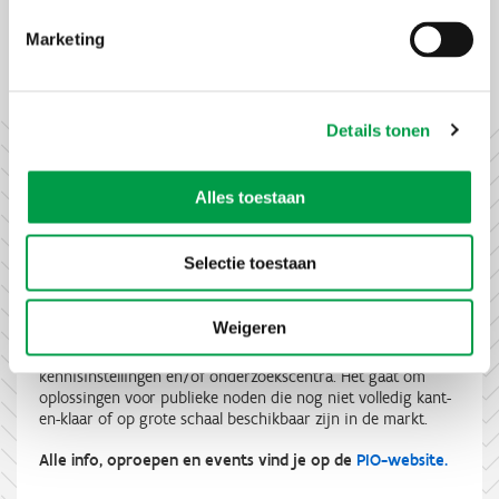
Marketing
Details tonen
Alles toestaan
Wat is het Programma Innovatieve
Overheidsopdrachten (PIO)?
Selectie toestaan
Het Programma Innovatieve Overheidsopdrachten (PIO)
helpt de Vlaamse publieke sector om - via
Weigeren
overheidsopdrachten - innovatieve oplossingen te laten
ontwikkelen, testen en valideren door ondernemingen,
kennisinstellingen en/of onderzoekscentra. Het gaat om
oplossingen voor publieke noden die nog niet volledig kant-
en-klaar of op grote schaal beschikbaar zijn in de markt.
Alle info, oproepen en events vind je op de
PIO-website.