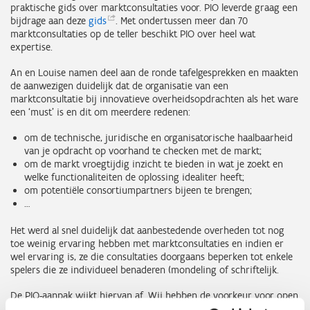
praktische gids over marktconsultaties voor. PIO leverde graag een
bijdrage aan deze
gids
. Met ondertussen meer dan 70
marktconsultaties op de teller beschikt PIO over heel wat
expertise.
An en Louise namen deel aan de ronde tafelgesprekken en maakten
de aanwezigen duidelijk dat de organisatie van een
marktconsultatie bij innovatieve overheidsopdrachten als het ware
een ‘must’ is en dit om meerdere redenen:
om de technische, juridische en organisatorische haalbaarheid
van je opdracht op voorhand te checken met de markt;
om de markt vroegtijdig inzicht te bieden in wat je zoekt en
welke functionaliteiten de oplossing idealiter heeft;
om potentiële consortiumpartners bijeen te brengen;
…
Het werd al snel duidelijk dat aanbestedende overheden tot nog
toe weinig ervaring hebben met marktconsultaties en indien er
wel ervaring is, ze die consultaties doorgaans beperken tot enkele
spelers die ze individueel benaderen (mondeling of schriftelijk.
De PIO-aanpak wijkt hiervan af. Wij hebben de voorkeur voor open
marktconsultaties, waarin alle potentieel geïnteresseerde partijen