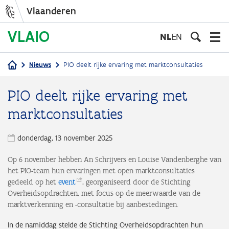
Vlaanderen
Overslaan
en
NL
EN
naar
de
Nieuws
PIO deelt rijke ervaring met marktconsultaties
inhoud
Kruimelpad
gaan
PIO deelt rijke ervaring met
marktconsultaties
donderdag, 13 november 2025
Op 6 november hebben An Schrijvers en Louise Vandenberghe van
het PIO-team hun ervaringen met open marktconsultaties
gedeeld op het
event
, georganiseerd door de Stichting
Overheidsopdrachten, met focus op de meerwaarde van de
marktverkenning en -consultatie bij aanbestedingen.
In de namiddag stelde de Stichting Overheidsopdrachten hun