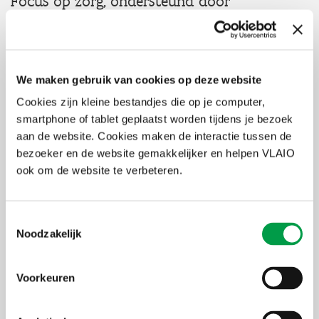
Focus op zorg, ondersteund door
technologie
Dankzij deze automatisering kan apotheek- en zorgpersoneel zich
meer richten op de inhoudelijk complexere zorgtaken. Het project
maakt deel uit van de voorbereiding op de bouw van een nieuw
We maken gebruik van cookies op deze website
logistiek centrum met apotheek, gepland voor 2027.
Cookies zijn kleine bestandjes die op je computer,
Dien je kandidatuur in vóór 25 november
smartphone of tablet geplaatst worden tijdens je bezoek
aan de website. Cookies maken de interactie tussen de
Bedrijven die willen deelnemen, kunnen zich tot 25 november
bezoeker en de website gemakkelijker en helpen VLAIO
inschrijven. De volledige selectieleidraad en het dossier zijn
hier
ook om de website te verbeteren.
beschikbaar op BOSA –
eProcurement
.
Toestemmingsselectie
Noodzakelijk
Voorkeuren