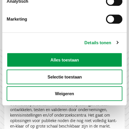
Analytisch
Op weg naar een futureproof
geneesmiddelendistributie
AZ Sint-Jan in Brugge werkt aan een betaalbare en eenvoudige
Marketing
oplossing om geneesmiddelen maximaal automatisch te
Lees meer
distribueren binnen het ziekenhuis.
Details tonen
Alles toestaan
Wat is het Programma Innovatieve
Selectie toestaan
Overheidsopdrachten (PIO)?
Het Programma Innovatieve Overheidsopdrachten (PIO)
Weigeren
helpt de Vlaamse publieke sector om - via
overheidsopdrachten - innovatieve oplossingen te laten
ontwikkelen, testen en valideren door ondernemingen,
kennisinstellingen en/of onderzoekscentra. Het gaat om
oplossingen voor publieke noden die nog niet volledig kant-
en-klaar of op grote schaal beschikbaar zijn in de markt.