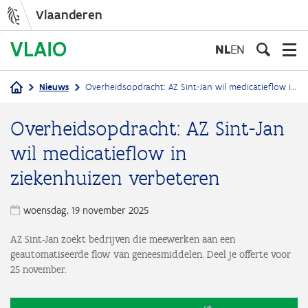
Vlaanderen
Overslaan
en
NL
EN
naar
de
Nieuws
Overheidsopdracht: AZ Sint-Jan wil medicatieflow in ziekenhuizen verbeteren
inhoud
Kruimelpad
gaan
Overheidsopdracht: AZ Sint-Jan
wil medicatieflow in
ziekenhuizen verbeteren
woensdag, 19 november 2025
AZ Sint-Jan zoekt bedrijven die meewerken aan een
geautomatiseerde flow van geneesmiddelen. Deel je offerte voor
25 november.