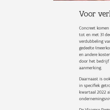
Voor ver
Concreet komen 
tot en met 31 d
verdubbeling van
gedeelte (meerko
en andere koste
door het bedrijf
aanmerking.
Daarnaast is oo
in specifiek get
kwartaal 2022 al
ondernemingsniv
De Vlaamse Reger