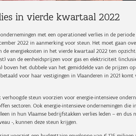
lies in vierde kwartaal 2022
ondernemingen met een operationeel verlies in de periode
ecember 2022 in aanmerking voor steun. Het moet gaan ov
 de energiekosten in het vierde kwartaal 2022 ten opzicht
st) van de eenheidsprijzen voor gas en elektriciteit (inclusi
n) boven het dubbele van het gemiddelde van de prijzen o
 betaald voor haar vestigingen in Vlaanderen in 2021 komt 
k verhoogde steun voorzien voor energie-intensieve ondern
roffen sectoren. Ook energie-intensieve ondernemingen die i
leen in hun Vlaamse bedrijfstakken verlies leden – en dus 
eau -, kunnen deze steun krijgen.
ing voorziet een budgettaire enveloppe van € 125 miljoen 