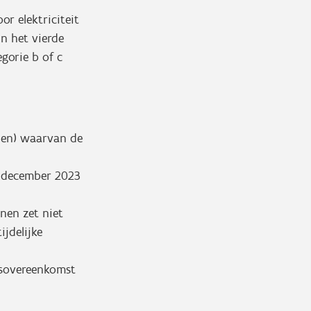
r elektriciteit
in het vierde
gorie b of c
g(en) waarvan de
1 december 2023
nen zet niet
jdelijke
dsovereenkomst