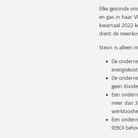
Elke gezonde ond
en gas in haar V
kwartaal 2022 k
dient de meerko
Steun is alleen 
De ondernem
energiekos
De onderne
geen divid
Een ondern
meer dan 35
werklooshe
Een ondern
(EBO) behoo