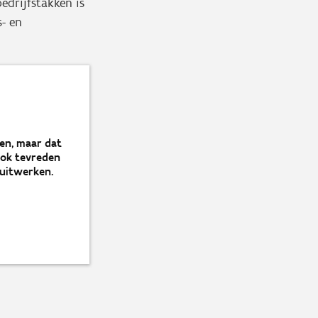
drijfstakken is
- en
en, maar dat
 ook tevreden
 uitwerken.