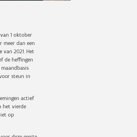
 van 1 oktober
er meer dan een
e van 2021. Het
ef de heffingen
p maandbasis
voor steun in
emingen actief
n het vierde
niet op
voor deze eerste