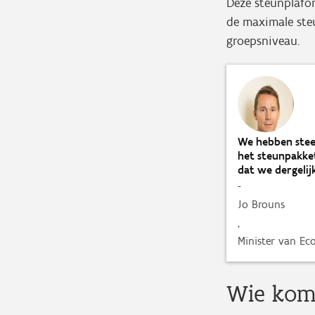
Deze steunplafo
de maximale ste
groepsniveau.
We hebben stee
het steunpakket
dat we dergeli
-
Jo Brouns
,
Minister van E
Wie kom