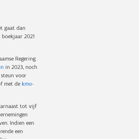
et gaat dan
t boekjaar 2021
aamse Regering.
un
in 2023, noch
 steun voor
 of met de
kmo-
arnaast tot vijf
ndernemingen
ven. Indien een
urende een