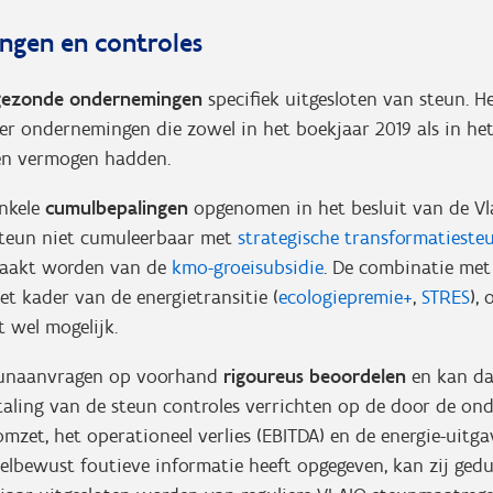
ngen en controles
gezonde ondernemingen
specifiek uitgesloten van steun. H
er ondernemingen die zowel in het boekjaar 2019 als in he
gen vermogen hadden.
enkele
cumulbepalingen
opgenomen in het besluit van de Vl
esteun niet cumuleerbaar met
strategische transformatieste
maakt worden van de
kmo-groeisubsidie
. De combinatie met
et kader van de energietransitie (
ecologiepremie+
,
STRES
),
jft wel mogelijk.
teunaanvragen op voorhand
rigoureus beoordelen
en kan da
etaling van de steun controles verrichten op de door de o
mzet, het operationeel verlies (EBITDA) en de energie-uitga
lbewust foutieve informatie heeft opgegeven, kan zij ged