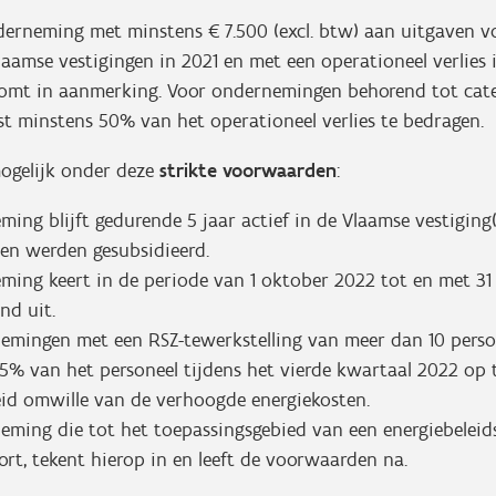
erneming met minstens € 7.500 (excl. btw) aan uitgaven voo
laamse vestigingen in 2021 en met een operationeel verlies 
omt in aanmerking. Voor ondernemingen behorend tot cate
st minstens 50% van het operationeel verlies te bedragen.
mogelijk onder deze
strikte voorwaarden
:
ing blijft gedurende 5 jaar actief in de Vlaamse vestigin
ten werden gesubsidieerd.
ming keert in de periode van 1 oktober 2022 tot en met 3
end uit.
emingen met een RSZ-tewerkstelling van meer dan 10 perso
% van het personeel tijdens het vierde kwartaal 2022 op ti
id omwille van de verhoogde energiekosten.
eming die tot het toepassingsgebied van een energiebelei
rt, tekent hierop in en leeft de voorwaarden na.