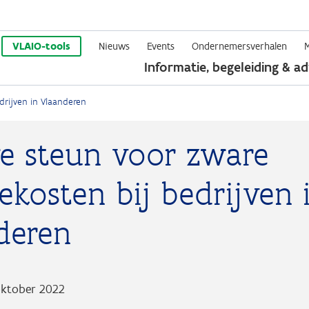
Overslaan
en
VLAIO-tools
Nieuws
Events
Ondernemersverhalen
Informatie, begeleiding & ad
naar
de
drijven in Vlaanderen
inhoud
gaan
e steun voor zware
ekosten bij bedrijven 
deren
oktober 2022