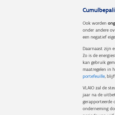
Cumulbepali
Ook worden
on
onder andere ov
een negatief ei
Daarnaast zijn 
Zo is de energi
kan gebruik ge
maatregelen in h
portefeuille
, bli
VLAIO zal de s
jaar na de uitb
gerapporteerde o
onderneming doe