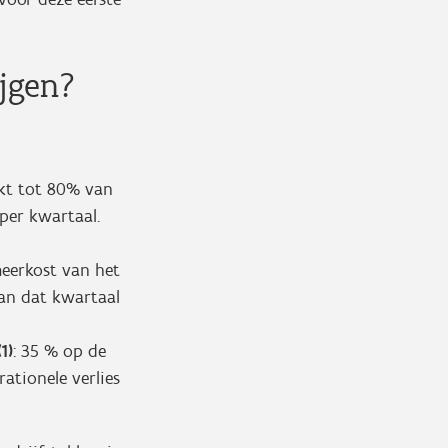
ijgen?
rkt tot 80% van
per kwartaal.
eerkost van het
van dat kwartaal
1)
: 35 % op de
ationele verlies