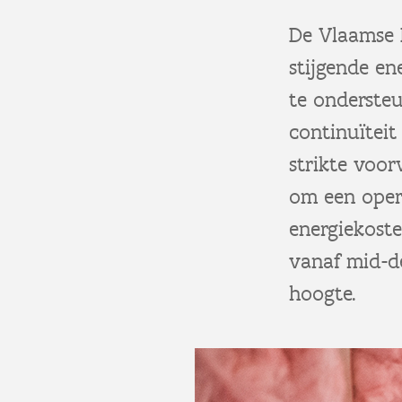
De Vlaamse 
stijgende en
te onderste
continuïteit
strikte voo
om een oper
energiekost
vanaf mid-d
hoogte.