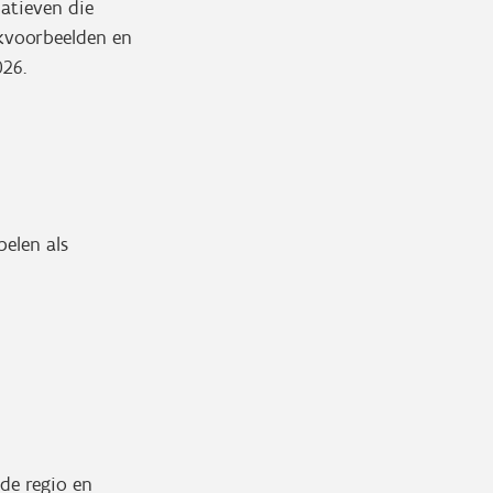
iatieven die
kvoorbeelden en
2026.
pelen als
de regio en