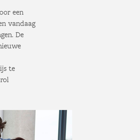
voor een
ren vandaag
ngen. De
 nieuwe
js te
rol