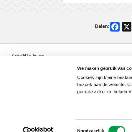
Fa
Delen:
Schrijf je in op
de nieuwsbrief
We maken gebruik van co
Kies welk nieuws je wil
ontvangen in je mailbox
Cookies zijn kleine bestan
bezoek aan de website. Co
Schrijf je nu in
gemakkelijker en helpen 
Vlaio.be is een officiële website 
uitgegeven door
VLAIO
Toestemmingsselectie
Noodzakelijk