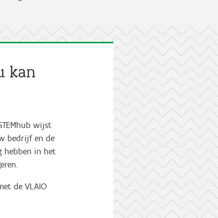
u kan
 STEMhub wijst
w bedrijf en de
g hebben in het
geren.
met de VLAIO