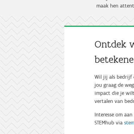
maak hen atten
Ontdek w
beteken
Wil jij als bedri
jou graag de weg
impact die je wil
vertalen van bed
Interesse om aan
STEMhub via
ste