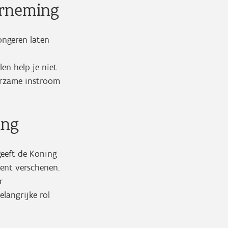
erneming
jongeren laten
en help je niet
uurzame instroom
ing
eeft de Koning
cent verschenen.
r
langrijke rol