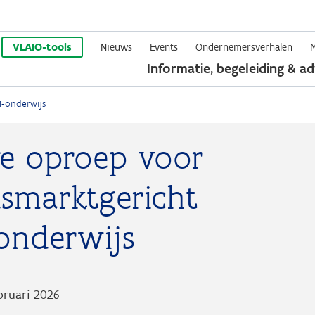
Overslaan
en
VLAIO-tools
Nieuws
Events
Ondernemersverhalen
Informatie, begeleiding & ad
naar
de
M‑onderwijs
inhoud
gaan
e oproep voor
dsmarktgericht
onderwijs
ebruari 2026