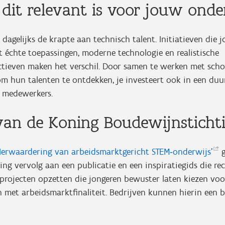
it relevant is voor jouw ond
 dagelijks de krapte aan technisch talent. Initiatieven die 
 échte toepassingen, moderne technologie en realistische
tieven maken het verschil. Door samen te werken met schol
 om hun talenten te ontdekken, je investeert ook in een d
e medewerkers.
an de Koning Boudewijnsticht
Herwaardering van arbeidsmarktgericht
STEM‑onderwijs’
g
ng vervolg aan een publicatie en een inspiratiegids die re
projecten opzetten die jongeren bewuster laten kiezen voo
 met arbeidsmarktfinaliteit. Bedrijven kunnen hierin een be