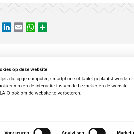
cebook
X
LinkedIn
Email
WhatsApp
Share
Werken bij VLAIO
Studies
VLAIO-app
V
okies op deze website
djes die op je computer, smartphone of tablet geplaatst worden ti
Communicatieverplichtingen & logo's
Klacht
okies maken de interactie tussen de bezoeker en de website
VLAIO ook om de website te verbeteren.
van de Vlaamse overheid
Voorkeuren
Analytisch
Marketi