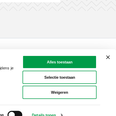
LAIO AWARDS
Contact
Alles toestaan
jdens je
en, meldingen & fraudebestrijding
Selectie toestaan
Weigeren
ng
Details tonen