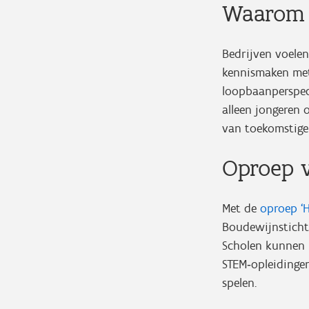
Waarom d
Bedrijven voelen
kennismaken met
loopbaanperspec
alleen jongeren
van toekomstig
Oproep v
Met de
oproep ‘
Boudewijnstichti
Scholen kunnen 
STEM‑opleidingen
spelen.