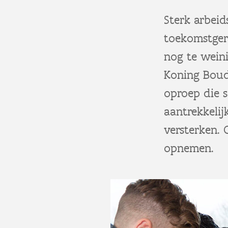
Sterk arbeid
toekomstger
nog te weini
Koning Boud
oproep die 
aantrekkeli
versterken. 
opnemen.