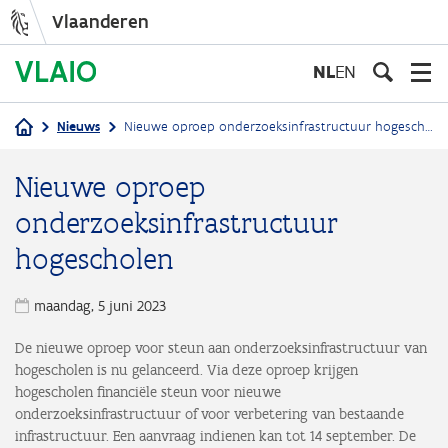
Vlaanderen
Overslaan
en
NL
EN
naar
de
Nieuws
Nieuwe oproep onderzoeksinfrastructuur hogescholen
inhoud
Kruimelpad
gaan
Nieuwe oproep
onderzoeksinfrastructuur
hogescholen
maandag, 5 juni 2023
De nieuwe oproep voor steun aan onderzoeksinfrastructuur van
hogescholen is nu gelanceerd. Via deze oproep krijgen
hogescholen financiële steun voor nieuwe
onderzoeksinfrastructuur of voor verbetering van bestaande
infrastructuur. Een aanvraag indienen kan tot 14 september. De