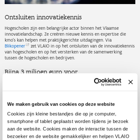
Ontsluiten innovatiekennis
Hogescholen zijn een belangrijke actor binnen het Vlaamse
innovatielandschap. Ze creëren nieuwe kennis en expertise die
kmo’s kan helpen met praktijkgerichte uitdagingen. Via
Blikopener
zet VLAIO in op het ontsluiten van de innovatiekennis
van hogescholen en op het versterken van de samenwerking
tussen de hogescholen en bedrijven.
Bijna 3 miljoen euro voor
onderzoeksinfrastructuur
Om het onderzoek door de hogescholen te versterken, zijn
voldoende investeringsbudgetten in onderzoeksinfrastructuur
We maken gebruik van cookies op deze website
nodig. Minister Jo Brouns wil daarom werk maken van een
volwaardig subsidie-instrument voor de financiering van
Cookies zijn kleine bestandjes die op je computer,
onderzoeksinfrastructuur. De Vlaamse Regering heeft een budget
smartphone of tablet geplaatst worden tijdens je bezoek
van 3 miljoen euro ter beschikking gesteld voor deze oproep.
Hiervoor wordt gebruik gemaakt van de middelen uit het Fonds
aan de website. Cookies maken de interactie tussen de
voor Innoveren en Ondernemen.
bezoeker en de website gemakkelijker en helpen VLAIO