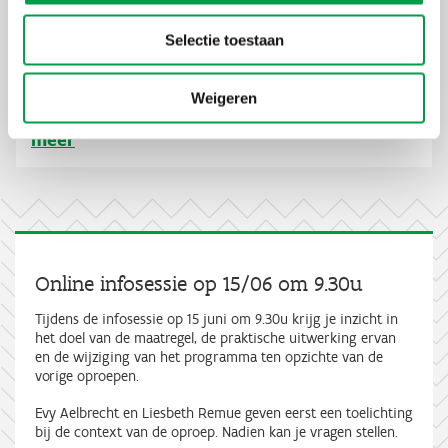
Steun voor onderzoeksinfrastructuur bij
Selectie toestaan
hogescholen
Via deze oproep kunnen hogescholen een aanvraag indienen
Weigeren
Lees
voor de subsidiëring van onderzoeksinfrastructuur.
meer
Online infosessie op 15/06 om 9.30u
Tijdens de infosessie op 15 juni om 9.30u krijg je inzicht in
het doel van de maatregel, de praktische uitwerking ervan
en de wijziging van het programma ten opzichte van de
vorige oproepen.
Evy Aelbrecht en Liesbeth Remue geven eerst een toelichting
bij de context van de oproep. Nadien kan je vragen stellen.