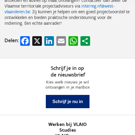
aftoetsen en advies op maat ontvangen? Contacteer dan zeker de
Vlaamse territoriale projectadviseurs via
interreg.nf@west-
vlaanderen.be
. Zij kunnen je helpen om een goed projectvoorstel te
ontwikkelen en bieden praktische ondersteuning voor de
indiening. Een echte aanrader!
Facebook
X
LinkedIn
Email
WhatsApp
Share
Delen:
Schrijf je in op
de nieuwsbrief
Kies welk nieuws je wil
ontvangen in je mailbox
Schrijf je nu in
Werken bij VLAIO
Studies