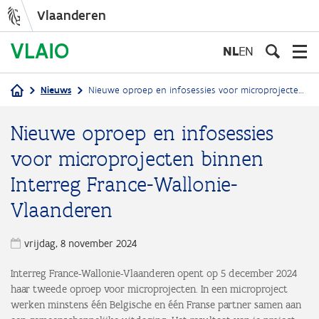
Vlaanderen
Overslaan
en
NL
EN
naar
de
Nieuws
Nieuwe oproep en infosessies voor microprojecten binnen Interreg France-Wallonie-Vlaanderen
inhoud
Kruimelpad
gaan
Nieuwe oproep en infosessies
voor microprojecten binnen
Interreg France-Wallonie-
Vlaanderen
vrijdag, 8 november 2024
Interreg France-Wallonie-Vlaanderen opent op 5 december 2024
haar tweede oproep voor microprojecten. In een microproject
werken minstens één Belgische en één Franse partner samen aan