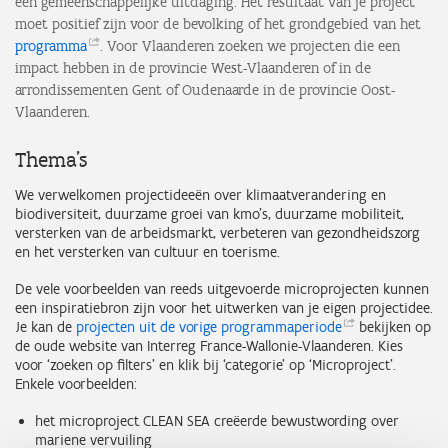
een gemeenschappelijke uitdaging. Het resultaat van je project
moet positief zijn voor de bevolking of het grondgebied van het
programma
. Voor Vlaanderen zoeken we projecten die een
impact hebben in de provincie West-Vlaanderen of in de
arrondissementen Gent of Oudenaarde in de provincie Oost-
Vlaanderen.
Thema’s
We verwelkomen projectideeën over klimaatverandering en
biodiversiteit, duurzame groei van kmo’s, duurzame mobiliteit,
versterken van de arbeidsmarkt, verbeteren van gezondheidszorg
en het versterken van cultuur en toerisme.
De vele voorbeelden van reeds uitgevoerde microprojecten kunnen
een inspiratiebron zijn voor het uitwerken van je eigen projectidee.
Je kan de
projecten uit de vorige
programmaperiode
bekijken op
de oude website van Interreg France-Wallonie-Vlaanderen. Kies
voor ‘zoeken op filters’ en klik bij ‘categorie’ op ‘Microproject’.
Enkele voorbeelden:
het microproject CLEAN SEA creëerde bewustwording over
mariene vervuiling